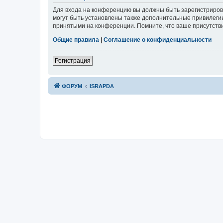
Для входа на конференцию вы должны быть зарегистриров
могут быть установлены также дополнительные привилегии
принятыми на конференции. Помните, что ваше присутстви
Общие правила
|
Соглашение о конфиденциальности
Р
е
г
и
с
т
р
а
ц
и
я
ФОРУМ
ISRAPDA