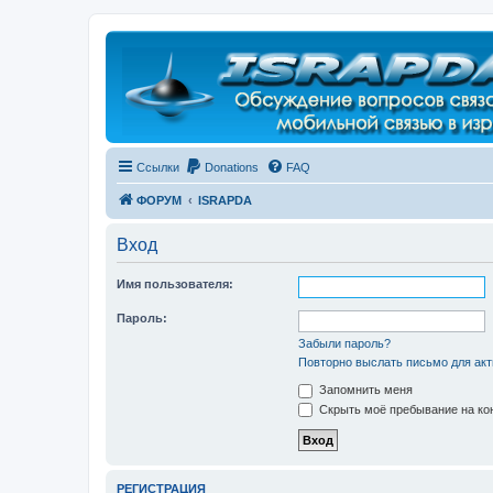
Регистрация
Ссылки
Donations
FAQ
ФОРУМ
ISRAPDA
Вход
Имя пользователя:
Пароль:
Забыли пароль?
Повторно выслать письмо для акт
Запомнить меня
Скрыть моё пребывание на кон
Р
Е
Г
И
С
Т
Р
А
Ц
И
Я