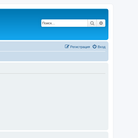
Поиск
Расширенный по
Р
е
г
и
с
т
р
а
ц
и
я
Вход