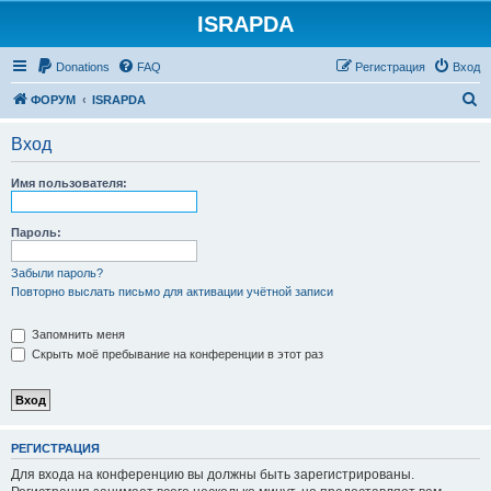
ISRAPDA
Регистрация
Donations
FAQ
Р
е
г
и
с
т
р
а
ц
и
я
Вход
П
ФОРУМ
ISRAPDA
о
Вход
и
с
Имя пользователя:
к
Пароль:
Забыли пароль?
Повторно выслать письмо для активации учётной записи
Запомнить меня
Скрыть моё пребывание на конференции в этот раз
Р
Е
Г
И
С
Т
Р
А
Ц
И
Я
Для входа на конференцию вы должны быть зарегистрированы.