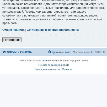
Регистрация занимает всего несколько минут, но предоставляет вам
более широкие возможности. Администратором конференции могут быть
установлены также дополнительные привилегии для зарегистрированных
пользователей. Прежде чем зарегистрироваться, вам следует
ознакомиться с правилами и политикой, принятыми на конференции.
Помните, что ваше присутствие на форумах означает согласие со всеми
правилами.
Общие правила
|
Соглашение о конфиденциальности
Р
е
г
и
с
т
р
а
ц
и
я
ФОРУМ
ISRAPDA
Удалить cookies
Часовой пояс:
UTC+03:00
Создано на основе
phpBB
® Forum Software © phpBB Limited
Русская поддержка phpBB
Конфиденциальность
|
Правила