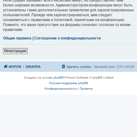
Регистрация занимает всего несколько минут, но предоставляет вам
более широкие возможности. Администратором конференции могут быть
установлены также дополнительные привилегии для зарегистрированных
пользователей. Прежде чем зарегистрироваться, вам следует
ознакомиться с правилами и политикой, принятыми на конференции.
Помните, что ваше присутствие на форумах означает согласие со всеми
правилами.
Общие правила
|
Соглашение о конфиденциальности
Р
е
г
и
с
т
р
а
ц
и
я
ФОРУМ
ISRAPDA
Удалить cookies
Часовой пояс:
UTC+03:00
Создано на основе
phpBB
® Forum Software © phpBB Limited
Русская поддержка phpBB
Конфиденциальность
|
Правила