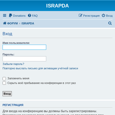
ISRAPDA
Регистрация
Donations
FAQ
Р
е
г
и
с
т
р
а
ц
и
я
Вход
П
ФОРУМ
ISRAPDA
о
Вход
и
с
Имя пользователя:
к
Пароль:
Забыли пароль?
Повторно выслать письмо для активации учётной записи
Запомнить меня
Скрыть моё пребывание на конференции в этот раз
Р
Е
Г
И
С
Т
Р
А
Ц
И
Я
Для входа на конференцию вы должны быть зарегистрированы.