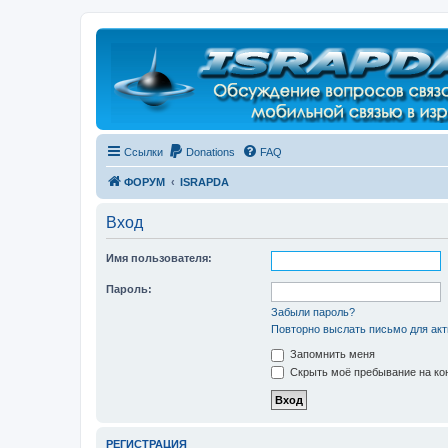
Регистрация
Ссылки
Donations
FAQ
ФОРУМ
ISRAPDA
Вход
Имя пользователя:
Пароль:
Забыли пароль?
Повторно выслать письмо для акт
Запомнить меня
Скрыть моё пребывание на кон
Р
Е
Г
И
С
Т
Р
А
Ц
И
Я