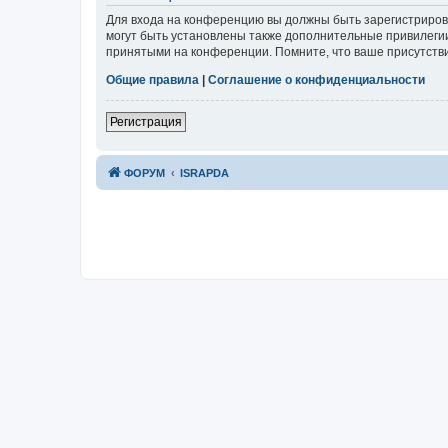
Для входа на конференцию вы должны быть зарегистриров
могут быть установлены также дополнительные привилегии
принятыми на конференции. Помните, что ваше присутстви
Общие правила
|
Соглашение о конфиденциальности
Р
е
г
и
с
т
р
а
ц
и
я
ФОРУМ
ISRAPDA