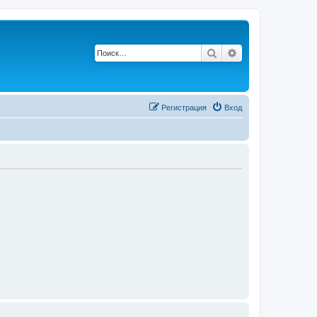
Поиск
Расширенный по
Р
е
г
и
с
т
р
а
ц
и
я
Вход