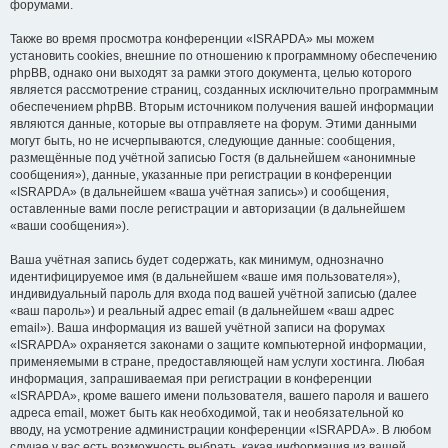
форумами.
Также во время просмотра конференции «ISRAPDA» мы можем
установить cookies, внешние по отношению к программному обеспечению
phpBB, однако они выходят за рамки этого документа, целью которого
является рассмотрение страниц, созданных исключительно программным
обеспечением phpBB. Вторым источником получения вашей информации
являются данные, которые вы отправляете на форум. Этими данными
могут быть, но не исчерпываются, следующие данные: сообщения,
размещённые под учётной записью Гостя (в дальнейшем «анонимные
сообщения»), данные, указанные при регистрации в конференции
«ISRAPDA» (в дальнейшем «ваша учётная запись») и сообщения,
оставленные вами после регистрации и авторизации (в дальнейшем
«ваши сообщения»).
Ваша учётная запись будет содержать, как минимум, однозначно
идентифицируемое имя (в дальнейшем «ваше имя пользователя»),
индивидуальный пароль для входа под вашей учётной записью (далее
«ваш пароль») и реальный адрес email (в дальнейшем «ваш адрес
email»). Ваша информация из вашей учётной записи на форумах
«ISRAPDA» охраняется законами о защите компьютерной информации,
применяемыми в стране, предоставляющей нам услуги хостинга. Любая
информация, запрашиваемая при регистрации в конференции
«ISRAPDA», кроме вашего имени пользователя, вашего пароля и вашего
адреса email, может быть как необходимой, так и необязательной ко
вводу, на усмотрение администрации конференции «ISRAPDA». В любом
случае у вас есть возможность выбрать, какая информация из вашей