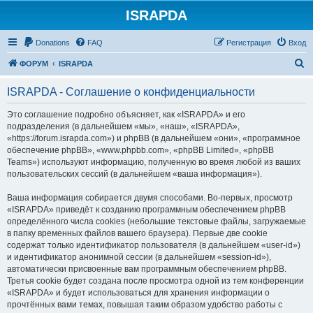
ISRAPDA
Регистрация
Donations
FAQ
Р
е
г
и
с
т
р
а
ц
и
я
Вход
П
ФОРУМ
ISRAPDA
о
ISRAPDA - Соглашение о конфиденциальности
и
с
Это соглашение подробно объясняет, как «ISRAPDA» и его
подразделения (в дальнейшем «мы», «наш», «ISRAPDA»,
к
«https://forum.israpda.com») и phpBB (в дальнейшем «они», «программное
обеспечение phpBB», «www.phpbb.com», «phpBB Limited», «phpBB
Teams») используют информацию, полученную во время любой из ваших
пользовательских сессий (в дальнейшем «ваша информация»).
Ваша информация собирается двумя способами. Во-первых, просмотр
«ISRAPDA» приведёт к созданию программным обеспечением phpBB
определённого числа cookies (небольшие текстовые файлы, загружаемые
в папку временных файлов вашего браузера). Первые две cookie
содержат только идентификатор пользователя (в дальнейшем «user-id»)
и идентификатор анонимной сессии (в дальнейшем «session-id»),
автоматически присвоенные вам программным обеспечением phpBB.
Третья cookie будет создана после просмотра одной из тем конференции
«ISRAPDA» и будет использоваться для хранения информации о
прочтённых вами темах, повышая таким образом удобство работы с