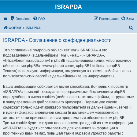
ISRAPDA
Регистрация
Donations
FAQ
Р
е
г
и
с
т
р
а
ц
и
я
Вход
П
ФОРУМ
ISRAPDA
о
ISRAPDA - Соглашение о конфиденциальности
и
с
Это соглашение подробно объясняет, как «ISRAPDA» и его
подразделения (в дальнейшем «мы», «наш», «ISRAPDA»,
к
«https://forum.israpda.com») и phpBB (в дальнейшем «они», «программное
обеспечение phpBB», «www.phpbb.com», «phpBB Limited», «phpBB
Teams») используют информацию, полученную во время любой из ваших
пользовательских сессий (в дальнейшем «ваша информация»).
Ваша информация собирается двумя способами. Во-первых, просмотр
«ISRAPDA» приведёт к созданию программным обеспечением phpBB
определённого числа cookies (небольшие текстовые файлы, загружаемые
в папку временных файлов вашего браузера). Первые две cookie
содержат только идентификатор пользователя (в дальнейшем «user-id»)
и идентификатор анонимной сессии (в дальнейшем «session-id»),
автоматически присвоенные вам программным обеспечением phpBB.
Третья cookie будет создана после просмотра одной из тем конференции
«ISRAPDA» и будет использоваться для хранения информации о
прочтённых вами темах, повышая таким образом удобство работы с