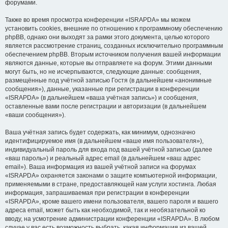
форумами.
Также во время просмотра конференции «ISRAPDA» мы можем
установить cookies, внешние по отношению к программному обеспечению
phpBB, однако они выходят за рамки этого документа, целью которого
является рассмотрение страниц, созданных исключительно программным
обеспечением phpBB. Вторым источником получения вашей информации
являются данные, которые вы отправляете на форум. Этими данными
могут быть, но не исчерпываются, следующие данные: сообщения,
размещённые под учётной записью Гостя (в дальнейшем «анонимные
сообщения»), данные, указанные при регистрации в конференции
«ISRAPDA» (в дальнейшем «ваша учётная запись») и сообщения,
оставленные вами после регистрации и авторизации (в дальнейшем
«ваши сообщения»).
Ваша учётная запись будет содержать, как минимум, однозначно
идентифицируемое имя (в дальнейшем «ваше имя пользователя»),
индивидуальный пароль для входа под вашей учётной записью (далее
«ваш пароль») и реальный адрес email (в дальнейшем «ваш адрес
email»). Ваша информация из вашей учётной записи на форумах
«ISRAPDA» охраняется законами о защите компьютерной информации,
применяемыми в стране, предоставляющей нам услуги хостинга. Любая
информация, запрашиваемая при регистрации в конференции
«ISRAPDA», кроме вашего имени пользователя, вашего пароля и вашего
адреса email, может быть как необходимой, так и необязательной ко
вводу, на усмотрение администрации конференции «ISRAPDA». В любом
случае у вас есть возможность выбрать, какая информация из вашей