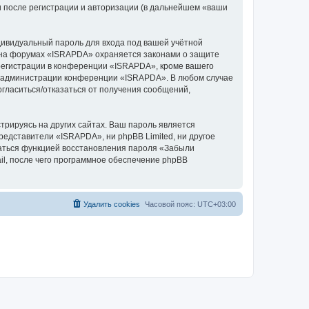
 после регистрации и авторизации (в дальнейшем «ваши
дивидуальный пароль для входа под вашей учётной
и на форумах «ISRAPDA» охраняется законами о защите
егистрации в конференции «ISRAPDA», кроме вашего
ние администрации конференции «ISRAPDA». В любом случае
согласиться/отказаться от получения сообщений,
рируясь на других сайтах. Ваш пароль является
редставители «ISRAPDA», ни phpBB Limited, ни другое
оваться функцией восстановления пароля «Забыли
l, после чего программное обеспечение phpBB
Удалить cookies
Часовой пояс:
UTC+03:00