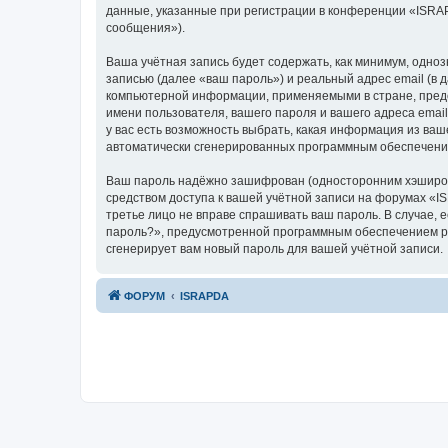
данные, указанные при регистрации в конференции «ISRA
сообщения»).
Ваша учётная запись будет содержать, как минимум, одн
записью (далее «ваш пароль») и реальный адрес email (в
компьютерной информации, применяемыми в стране, пред
имени пользователя, вашего пароля и вашего адреса emai
у вас есть возможность выбрать, какая информация из ваш
автоматически сгенерированных программным обеспечени
Ваш пароль надёжно зашифрован (односторонним хэширован
средством доступа к вашей учётной записи на форумах «IS
третье лицо не вправе спрашивать ваш пароль. В случае,
пароль?», предусмотренной программным обеспечением ph
сгенерирует вам новый пароль для вашей учётной записи.
ФОРУМ
ISRAPDA