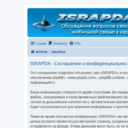
Регистрация
Ссылки
Donations
FAQ
ФОРУМ
ISRAPDA
ISRAPDA - Соглашение о конфиденциальнос
Это соглашение подробно объясняет, как «ISRAPDA» и его 
обеспечение phpBB», «www.phpbb.com», «phpBB Limited»,
информация»).
Ваша информация собирается двумя способами. Во-первы
файлы, загружаемые в папку временных файлов вашего бра
сессии (в дальнейшем «session-id»), автоматически прис
будет использоваться для хранения информации о прочтё
Также во время просмотра конференции «ISRAPDA» мы може
целью которого является рассмотрение страниц, создан
отправляете на форум. Этими данными могут быть, но не