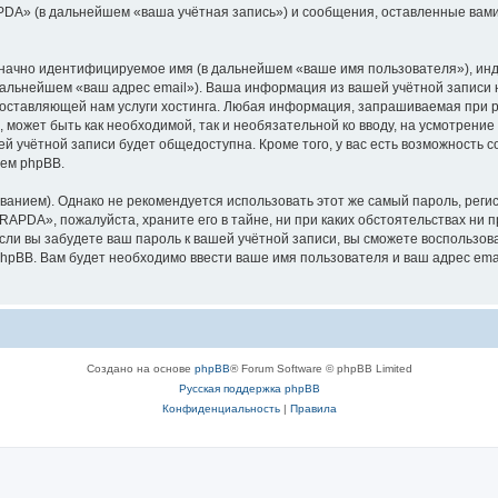
PDA» (в дальнейшем «ваша учётная запись») и сообщения, оставленные вами
означно идентифицируемое имя (в дальнейшем «ваше имя пользователя»), ин
 дальнейшем «ваш адрес email»). Ваша информация из вашей учётной запис
оставляющей нам услуги хостинга. Любая информация, запрашиваемая при р
l, может быть как необходимой, так и необязательной ко вводу, на усмотре
ей учётной записи будет общедоступна. Кроме того, у вас есть возможность 
ем phpBB.
ием). Однако не рекомендуется использовать этот же самый пароль, регист
RAPDA», пожалуйста, храните его в тайне, ни при каких обстоятельствах ни п
 если вы забудете ваш пароль к вашей учётной записи, вы сможете воспольз
pBB. Вам будет необходимо ввести ваше имя пользователя и ваш адрес emai
Создано на основе
phpBB
® Forum Software © phpBB Limited
Русская поддержка phpBB
Конфиденциальность
|
Правила