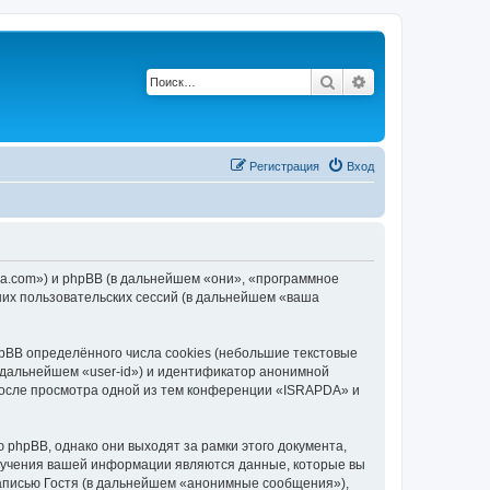
Поиск
Расширенный по
Р
е
г
и
с
т
р
а
ц
и
я
Вход
da.com») и phpBB (в дальнейшем «они», «программное
их пользовательских сессий (в дальнейшем «ваша
BB определённого числа cookies (небольшие текстовые
 дальнейшем «user-id») и идентификатор анонимной
 после просмотра одной из тем конференции «ISRAPDA» и
phpBB, однако они выходят за рамки этого документа,
лучения вашей информации являются данные, которые вы
аписью Гостя (в дальнейшем «анонимные сообщения»),