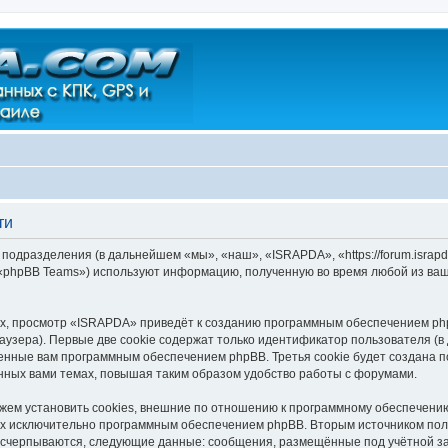
ти
подразделения (в дальнейшем «мы», «наш», «ISRAPDA», «https://forum.israp
 «phpBB Teams») используют информацию, полученную во время любой из ваш
х, просмотр «ISRAPDA» приведёт к созданию программным обеспечением php
узера). Первые две cookie содержат только идентификатор пользователя (в
военные вам программным обеспечением phpBB. Третья cookie будет создана
нных вами темах, повышая таким образом удобство работы с форумами.
м установить cookies, внешние по отношению к программному обеспечению 
ных исключительно программным обеспечением phpBB. Вторым источником по
 исчерпываются, следующие данные: сообщения, размещённые под учётной з