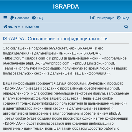
ISRAPDA
Регистрация
Donations
FAQ
Р
е
г
и
с
т
р
а
ц
и
я
Вход
П
ФОРУМ
ISRAPDA
о
ISRAPDA - Соглашение о конфиденциальности
и
с
Это соглашение подробно объясняет, как «ISRAPDA» и его
подразделения (в дальнейшем «мы», «наш», «ISRAPDA»,
к
«https://forum.israpda.com») и phpBB (в дальнейшем «они», «программное
обеспечение phpBB», «www.phpbb.com», «phpBB Limited», «phpBB
Teams») используют информацию, полученную во время любой из ваших
пользовательских сессий (в дальнейшем «ваша информация»).
Ваша информация собирается двумя способами. Во-первых, просмотр
«ISRAPDA» приведёт к созданию программным обеспечением phpBB
определённого числа cookies (небольшие текстовые файлы, загружаемые
в папку временных файлов вашего браузера). Первые две cookie
содержат только идентификатор пользователя (в дальнейшем «user-id»)
и идентификатор анонимной сессии (в дальнейшем «session-id»),
автоматически присвоенные вам программным обеспечением phpBB.
Третья cookie будет создана после просмотра одной из тем конференции
«ISRAPDA» и будет использоваться для хранения информации о
прочтённых вами темах, повышая таким образом удобство работы с