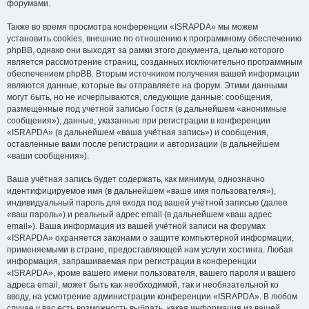
форумами.
Также во время просмотра конференции «ISRAPDA» мы можем
установить cookies, внешние по отношению к программному обеспечению
phpBB, однако они выходят за рамки этого документа, целью которого
является рассмотрение страниц, созданных исключительно программным
обеспечением phpBB. Вторым источником получения вашей информации
являются данные, которые вы отправляете на форум. Этими данными
могут быть, но не исчерпываются, следующие данные: сообщения,
размещённые под учётной записью Гостя (в дальнейшем «анонимные
сообщения»), данные, указанные при регистрации в конференции
«ISRAPDA» (в дальнейшем «ваша учётная запись») и сообщения,
оставленные вами после регистрации и авторизации (в дальнейшем
«ваши сообщения»).
Ваша учётная запись будет содержать, как минимум, однозначно
идентифицируемое имя (в дальнейшем «ваше имя пользователя»),
индивидуальный пароль для входа под вашей учётной записью (далее
«ваш пароль») и реальный адрес email (в дальнейшем «ваш адрес
email»). Ваша информация из вашей учётной записи на форумах
«ISRAPDA» охраняется законами о защите компьютерной информации,
применяемыми в стране, предоставляющей нам услуги хостинга. Любая
информация, запрашиваемая при регистрации в конференции
«ISRAPDA», кроме вашего имени пользователя, вашего пароля и вашего
адреса email, может быть как необходимой, так и необязательной ко
вводу, на усмотрение администрации конференции «ISRAPDA». В любом
случае у вас есть возможность выбрать, какая информация из вашей