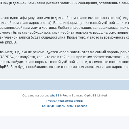
PDA» (в дальнейшем «ваша учётная запись») и сообщения, оставленные вами
означно идентифицируемое имя (в дальнейшем «ваше имя пользователя»), ин
 дальнейшем «ваш адрес email»). Ваша информация из вашей учётной запис
оставляющей нам услуги хостинга. Любая информация, запрашиваемая при р
l, может быть как необходимой, так и необязательной ко вводу, на усмотре
ей учётной записи будет общедоступна. Кроме того, у вас есть возможность 
ем phpBB.
ием). Однако не рекомендуется использовать этот же самый пароль, регист
RAPDA», пожалуйста, храните его в тайне, ни при каких обстоятельствах ни п
 если вы забудете ваш пароль к вашей учётной записи, вы сможете воспольз
pBB. Вам будет необходимо ввести ваше имя пользователя и ваш адрес emai
Создано на основе
phpBB
® Forum Software © phpBB Limited
Русская поддержка phpBB
Конфиденциальность
|
Правила