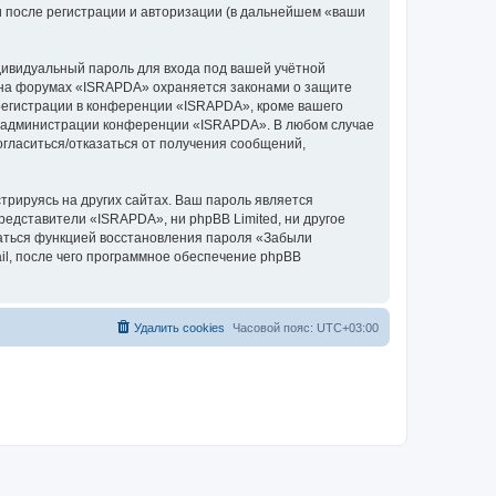
 после регистрации и авторизации (в дальнейшем «ваши
дивидуальный пароль для входа под вашей учётной
и на форумах «ISRAPDA» охраняется законами о защите
егистрации в конференции «ISRAPDA», кроме вашего
ние администрации конференции «ISRAPDA». В любом случае
согласиться/отказаться от получения сообщений,
рируясь на других сайтах. Ваш пароль является
редставители «ISRAPDA», ни phpBB Limited, ни другое
оваться функцией восстановления пароля «Забыли
l, после чего программное обеспечение phpBB
Удалить cookies
Часовой пояс:
UTC+03:00