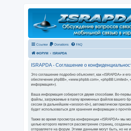
Регистрация
Ссылки
Donations
FAQ
ФОРУМ
ISRAPDA
ISRAPDA - Соглашение о конфиденциальнос
Это соглашение подробно объясняет, как «ISRAPDA» и его 
обеспечение phpBB», «www.phpbb.com», «phpBB Limited»,
информация»).
Ваша информация собирается двумя способами. Во-первы
файлы, загружаемые в папку временных файлов вашего бра
сессии (в дальнейшем «session-id»), автоматически прис
будет использоваться для хранения информации о прочтё
Также во время просмотра конференции «ISRAPDA» мы може
целью которого является рассмотрение страниц, создан
отправляете на форум. Этими данными могут быть, но не