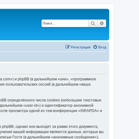
Поиск
Расширенный по
Р
е
г
и
с
т
р
а
ц
и
я
Вход
da.com») и phpBB (в дальнейшем «они», «программное
их пользовательских сессий (в дальнейшем «ваша
BB определённого числа cookies (небольшие текстовые
 дальнейшем «user-id») и идентификатор анонимной
 после просмотра одной из тем конференции «ISRAPDA» и
phpBB, однако они выходят за рамки этого документа,
лучения вашей информации являются данные, которые вы
аписью Гостя (в дальнейшем «анонимные сообщения»),