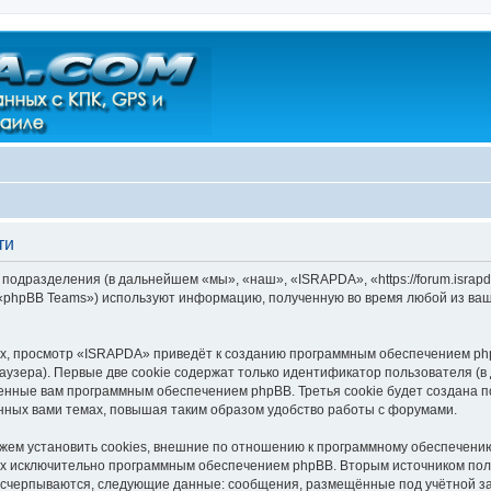
ти
подразделения (в дальнейшем «мы», «наш», «ISRAPDA», «https://forum.israp
 «phpBB Teams») используют информацию, полученную во время любой из ваш
х, просмотр «ISRAPDA» приведёт к созданию программным обеспечением php
узера). Первые две cookie содержат только идентификатор пользователя (в
военные вам программным обеспечением phpBB. Третья cookie будет создана
нных вами темах, повышая таким образом удобство работы с форумами.
м установить cookies, внешние по отношению к программному обеспечению 
ных исключительно программным обеспечением phpBB. Вторым источником по
 исчерпываются, следующие данные: сообщения, размещённые под учётной з