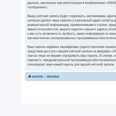
данные, указанные при регистрации в конференции «ISRA
сообщения»).
Ваша учётная запись будет содержать, как минимум, одн
записью (далее «ваш пароль») и реальный адрес email (в
компьютерной информации, применяемыми в стране, пред
имени пользователя, вашего пароля и вашего адреса emai
у вас есть возможность выбрать, какая информация из ваш
автоматически сгенерированных программным обеспечени
Ваш пароль надёжно зашифрован (односторонним хэширован
средством доступа к вашей учётной записи на форумах «IS
третье лицо не вправе спрашивать ваш пароль. В случае,
пароль?», предусмотренной программным обеспечением ph
сгенерирует вам новый пароль для вашей учётной записи.
ФОРУМ
ISRAPDA