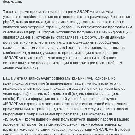
форумами.
Также во время просмотра конференции «ISRAPDA» мы можем
установить cookies, внешние по отношению к программному обеспечению
phpBB, однако они выходят за рамки этого документа, целью которого
является рассмотрение страниц, созданных исключительно программным
обеспечением phpBB. Вторым источником получения вашей информации
являются данные, которые вы отправляете на форум. Этими данными
могут быть, но не исчерпываются, следующие данные: сообщения,
размещённые под учётной записью Гостя (в дальнейшем «анонимные
сообщения»), данные, указанные при регистрации в конференции
«ISRAPDA» (в дальнейшем «ваша учётная запись») и сообщения,
оставленные вами после регистрации и авторизации (в дальнейшем
«ваши сообщения»).
Ваша учётная запись будет содержать, как минимум, однозначно
идентифицируемое имя (в дальнейшем «ваше имя пользователя»),
индивидуальный пароль для входа под вашей учётной записью (далее
«ваш пароль») и реальный адрес email (в дальнейшем «ваш адрес
email»). Ваша информация из вашей учётной записи на форумах
«ISRAPDA» охраняется законами о защите компьютерной информации,
применяемыми в стране, предоставляющей нам услуги хостинга. Любая
информация, запрашиваемая при регистрации в конференции
«ISRAPDA», кроме вашего имени пользователя, вашего пароля и вашего
адреса email, может быть как необходимой, так и необязательной ко
вводу, на усмотрение администрации конференции «ISRAPDA». В любом
случае у вас есть возможность выбрать, какая информация из вашей