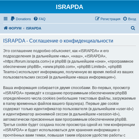
ISRAPDA
Регистрация
Donations
FAQ
Р
е
г
и
с
т
р
а
ц
и
я
Вход
П
ФОРУМ
ISRAPDA
о
ISRAPDA - Соглашение о конфиденциальности
и
с
Это соглашение подробно объясняет, как «ISRAPDA» и его
подразделения (в дальнейшем «мы», «наш», «ISRAPDA»,
к
«https://forum.israpda.com») и phpBB (в дальнейшем «они», «программное
обеспечение phpBB», «www.phpbb.com», «phpBB Limited», «phpBB
Teams») используют информацию, полученную во время любой из ваших
пользовательских сессий (в дальнейшем «ваша информация»).
Ваша информация собирается двумя способами. Во-первых, просмотр
«ISRAPDA» приведёт к созданию программным обеспечением phpBB
определённого числа cookies (небольшие текстовые файлы, загружаемые
в папку временных файлов вашего браузера). Первые две cookie
содержат только идентификатор пользователя (в дальнейшем «user-id»)
и идентификатор анонимной сессии (в дальнейшем «session-id»),
автоматически присвоенные вам программным обеспечением phpBB.
Третья cookie будет создана после просмотра одной из тем конференции
«ISRAPDA» и будет использоваться для хранения информации о
прочтённых вами темах, повышая таким образом удобство работы с