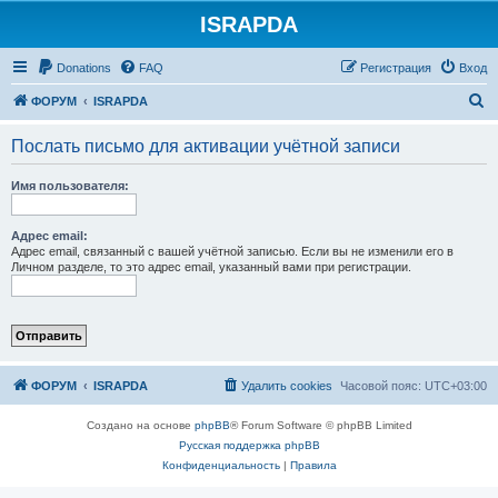
ISRAPDA
Регистрация
Donations
FAQ
Р
е
г
и
с
т
р
а
ц
и
я
Вход
П
ФОРУМ
ISRAPDA
о
Послать письмо для активации учётной записи
и
с
Имя пользователя:
к
Адрес email:
Адрес email, связанный с вашей учётной записью. Если вы не изменили его в
Личном разделе, то это адрес email, указанный вами при регистрации.
ФОРУМ
ISRAPDA
Удалить cookies
Часовой пояс:
UTC+03:00
Создано на основе
phpBB
® Forum Software © phpBB Limited
Русская поддержка phpBB
Конфиденциальность
|
Правила