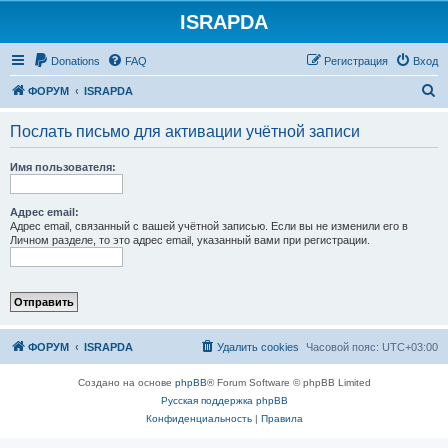
ISRAPDA
Регистрация
Donations
FAQ
Р
е
г
и
с
т
р
а
ц
и
я
Вход
П
ФОРУМ
ISRAPDA
о
Послать письмо для активации учётной записи
и
с
Имя пользователя:
к
Адрес email:
Адрес email, связанный с вашей учётной записью. Если вы не изменили его в
Личном разделе, то это адрес email, указанный вами при регистрации.
ФОРУМ
ISRAPDA
Удалить cookies
Часовой пояс:
UTC+03:00
Создано на основе
phpBB
® Forum Software © phpBB Limited
Русская поддержка phpBB
Конфиденциальность
|
Правила