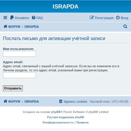
ISRAPDA
Регистрация
Donations
FAQ
Р
е
г
и
с
т
р
а
ц
и
я
Вход
П
ФОРУМ
ISRAPDA
о
Послать письмо для активации учётной записи
и
с
Имя пользователя:
к
Адрес email:
Адрес email, связанный с вашей учётной записью. Если вы не изменили его в
Личном разделе, то это адрес email, указанный вами при регистрации.
ФОРУМ
ISRAPDA
Удалить cookies
Часовой пояс:
UTC+03:00
Создано на основе
phpBB
® Forum Software © phpBB Limited
Русская поддержка phpBB
Конфиденциальность
|
Правила