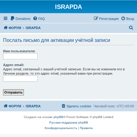
ISRAPDA
Регистрация
Donations
FAQ
Р
е
г
и
с
т
р
а
ц
и
я
Вход
П
ФОРУМ
ISRAPDA
о
Послать письмо для активации учётной записи
и
с
Имя пользователя:
к
Адрес email:
Адрес email, связанный с вашей учётной записью. Если вы не изменили его в
Личном разделе, то это адрес email, указанный вами при регистрации.
ФОРУМ
ISRAPDA
Удалить cookies
Часовой пояс:
UTC+03:00
Создано на основе
phpBB
® Forum Software © phpBB Limited
Русская поддержка phpBB
Конфиденциальность
|
Правила