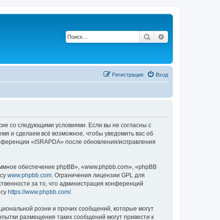
Поиск
Расширенный по
Р
е
г
и
с
т
р
а
ц
и
я
Вход
сие со следующими условиями. Если вы не согласны с
емя и сделаем всё возможное, чтобы уведомить вас об
 конференции «ISRAPDA» после обновления/исправления
ммное обеспечение phpBB», «www.phpbb.com», «phpBB
есу
www.phpbb.com
. Ограничения лицензии GPL для
ственности за то, что администрация конференций
есу
https://www.phpbb.com/
.
циональной розни и прочих сообщений, которые могут
опытки размещения таких сообщений могут привести к