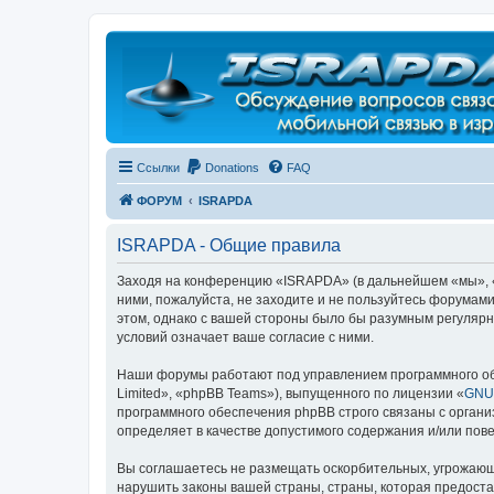
Регистрация
Ссылки
Donations
FAQ
ФОРУМ
ISRAPDA
ISRAPDA - Общие правила
Заходя на конференцию «ISRAPDA» (в дальнейшем «мы», «на
ними, пожалуйста, не заходите и не пользуйтесь форумам
этом, однако с вашей стороны было бы разумным регулярн
условий означает ваше согласие с ними.
Наши форумы работают под управлением программного об
Limited», «phpBB Teams»), выпущенного по лицензии «
GNU 
программного обеспечения phpBB строго связаны с органи
определяет в качестве допустимого содержания и/или по
Вы соглашаетесь не размещать оскорбительных, угрожающ
нарушить законы вашей страны, страны, которая предост