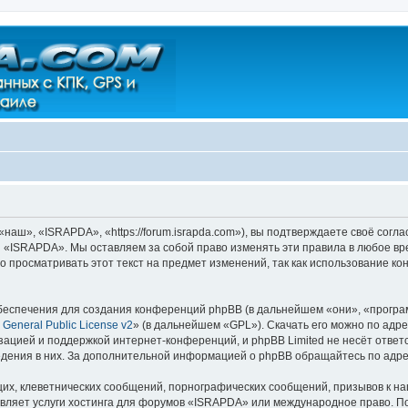
ш», «ISRAPDA», «https://forum.israpda.com»), вы подтверждаете своё согла
и «ISRAPDA». Мы оставляем за собой право изменять эти правила в любое вр
о просматривать этот текст на предмет изменений, так как использование
еспечения для создания конференций phpBB (в дальнейшем «они», «програ
General Public License v2
» (в дальнейшем «GPL»). Скачать его можно по адр
зацией и поддержкой интернет-конференций, и phpBB Limited не несёт ответ
ведения в них. За дополнительной информацией о phpBB обращайтесь по адр
их, клеветнических сообщений, порнографических сообщений, призывов к на
авляет услуги хостинга для форумов «ISRAPDA» или международное право. П