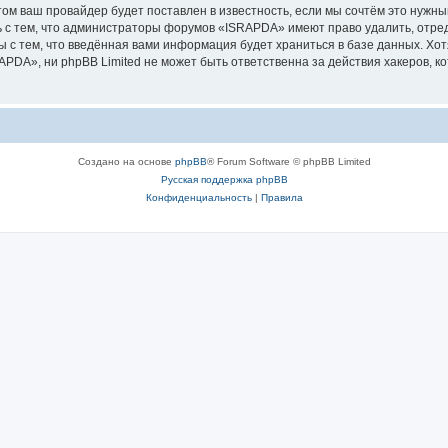
м ваш провайдер будет поставлен в известность, если мы сочтём это нужны
 с тем, что администраторы форумов «ISRAPDA» имеют право удалить, отред
ы с тем, что введённая вами информация будет храниться в базе данных. Хо
DA», ни phpBB Limited не может быть ответственна за действия хакеров, ко
Создано на основе
phpBB
® Forum Software © phpBB Limited
Русская поддержка phpBB
Конфиденциальность
|
Правила