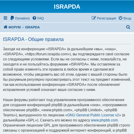
ISRAPDA
Регистрация
Donations
FAQ
Р
е
г
и
с
т
р
а
ц
и
я
Вход
П
ФОРУМ
ISRAPDA
о
ISRAPDA - Общие правила
и
с
Заходя на конференцию «ISRAPDA» (в дальнейшем «мы», «наш»,
«ISRAPDA», «https://forum.israpda.com»), вы подтверждаете своё согласие
к
со следующими условиями. Если вы не согласны с ними, пожалуйста, не
заходите и не пользуйтесь форумами «ISRAPDA». Мы оставляем за
собой право изменять эти правила в любое время и сделаем всё
возможное, чтобы уведомить вас об этом, однако с вашей стороны было
бы разумным регулярно просматривать этот текст на предмет изменений,
так как использование конференции «ISRAPDA» после обновления/
исправления условий означает ваше согласие с ними.
Наши форумы работают под управлением программного обеспечения
для создания конференций phpBB (в дальнейшем «они», «программное
обеспечение phpBB», «www.phpbb.com», «phpBB Limited», «phpBB
Teams»), выпущенного по лицензии «
GNU General Public License v2
» (в
дальнейшем «GPL»). Скачать его можно по адресу
www.phpbb.com
.
Ограничения лицензии GPL для программного обеспечения phpBB строго
связаны с организацией и поддержкой интернет-конференций, и phpBB