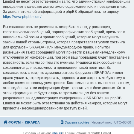
Limited не несёт ответственности за то, что администрация конференций
определяет в качестве допустимого содержания и/или поведения в них.
За дополнительной информацией о phpBB обращайтесь по адресу
https://www.phpbb.com/
.
Вы соглашаетесь не размещать оскорбительных, угрожающих,
клеветнических сообщений, порнографических сообщений, призывов к
национальной розни и прочих сообщений, которые могут нарушить
законы вашей страны, страны, которая предоставляет услуги хостинга
для форумов «ISRAPDA» или международное право. Попытки
размещения таких сообщений могут привести к вашему немедленному
отключению от конференции, при этом ваш провайдер будет поставлен в
известность, если мы сочтём это нужным. IP-адреса всех сообщений
сохраняются для возможности проведения такой политики. Вы
соглашаетесь с тем, что администраторы форумов «ISRAPDA» имеют
право удалить, отредактировать, перенести или закрыть любую тему в
любое время по своему усмотрению. Как пользователь вы согласны с тем,
что введённая вами информация будет храниться в базе данных. Хотя
эта информация не будет открыта третьим лицам без вашего
разрешения, ни администрация конференции «ISRAPDA», ни phpBB
Limited не может быть ответственна за действия хакеров, которые могут
привести к несанкционированному доступу к ней.
ФОРУМ
ISRAPDA
Удалить cookies
Часовой пояс:
UTC+03:00
Создано на основе
phpBB
® Forum Software © phpBB Limited