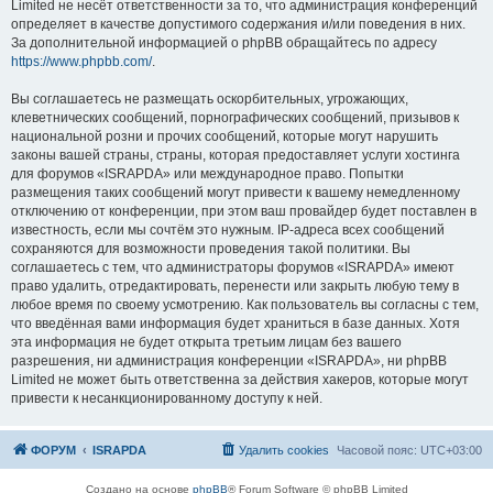
Limited не несёт ответственности за то, что администрация конференций
определяет в качестве допустимого содержания и/или поведения в них.
За дополнительной информацией о phpBB обращайтесь по адресу
https://www.phpbb.com/
.
Вы соглашаетесь не размещать оскорбительных, угрожающих,
клеветнических сообщений, порнографических сообщений, призывов к
национальной розни и прочих сообщений, которые могут нарушить
законы вашей страны, страны, которая предоставляет услуги хостинга
для форумов «ISRAPDA» или международное право. Попытки
размещения таких сообщений могут привести к вашему немедленному
отключению от конференции, при этом ваш провайдер будет поставлен в
известность, если мы сочтём это нужным. IP-адреса всех сообщений
сохраняются для возможности проведения такой политики. Вы
соглашаетесь с тем, что администраторы форумов «ISRAPDA» имеют
право удалить, отредактировать, перенести или закрыть любую тему в
любое время по своему усмотрению. Как пользователь вы согласны с тем,
что введённая вами информация будет храниться в базе данных. Хотя
эта информация не будет открыта третьим лицам без вашего
разрешения, ни администрация конференции «ISRAPDA», ни phpBB
Limited не может быть ответственна за действия хакеров, которые могут
привести к несанкционированному доступу к ней.
ФОРУМ
ISRAPDA
Удалить cookies
Часовой пояс:
UTC+03:00
Создано на основе
phpBB
® Forum Software © phpBB Limited