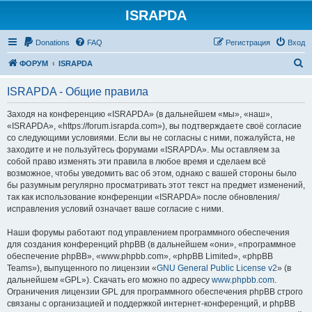
ISRAPDA
Регистрация
Donations
FAQ
Р
е
г
и
с
т
р
а
ц
и
я
Вход
П
ФОРУМ
ISRAPDA
о
ISRAPDA - Общие правила
и
с
Заходя на конференцию «ISRAPDA» (в дальнейшем «мы», «наш»,
«ISRAPDA», «https://forum.israpda.com»), вы подтверждаете своё согласие
к
со следующими условиями. Если вы не согласны с ними, пожалуйста, не
заходите и не пользуйтесь форумами «ISRAPDA». Мы оставляем за
собой право изменять эти правила в любое время и сделаем всё
возможное, чтобы уведомить вас об этом, однако с вашей стороны было
бы разумным регулярно просматривать этот текст на предмет изменений,
так как использование конференции «ISRAPDA» после обновления/
исправления условий означает ваше согласие с ними.
Наши форумы работают под управлением программного обеспечения
для создания конференций phpBB (в дальнейшем «они», «программное
обеспечение phpBB», «www.phpbb.com», «phpBB Limited», «phpBB
Teams»), выпущенного по лицензии «
GNU General Public License v2
» (в
дальнейшем «GPL»). Скачать его можно по адресу
www.phpbb.com
.
Ограничения лицензии GPL для программного обеспечения phpBB строго
связаны с организацией и поддержкой интернет-конференций, и phpBB