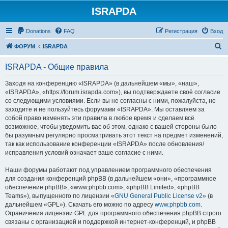
ISRAPDA
Регистрация
Donations
FAQ
Р
е
г
и
с
т
р
а
ц
и
я
Вход
П
ФОРУМ
ISRAPDA
о
ISRAPDA - Общие правила
и
с
Заходя на конференцию «ISRAPDA» (в дальнейшем «мы», «наш»,
«ISRAPDA», «https://forum.israpda.com»), вы подтверждаете своё согласие
к
со следующими условиями. Если вы не согласны с ними, пожалуйста, не
заходите и не пользуйтесь форумами «ISRAPDA». Мы оставляем за
собой право изменять эти правила в любое время и сделаем всё
возможное, чтобы уведомить вас об этом, однако с вашей стороны было
бы разумным регулярно просматривать этот текст на предмет изменений,
так как использование конференции «ISRAPDA» после обновления/
исправления условий означает ваше согласие с ними.
Наши форумы работают под управлением программного обеспечения
для создания конференций phpBB (в дальнейшем «они», «программное
обеспечение phpBB», «www.phpbb.com», «phpBB Limited», «phpBB
Teams»), выпущенного по лицензии «
GNU General Public License v2
» (в
дальнейшем «GPL»). Скачать его можно по адресу
www.phpbb.com
.
Ограничения лицензии GPL для программного обеспечения phpBB строго
связаны с организацией и поддержкой интернет-конференций, и phpBB