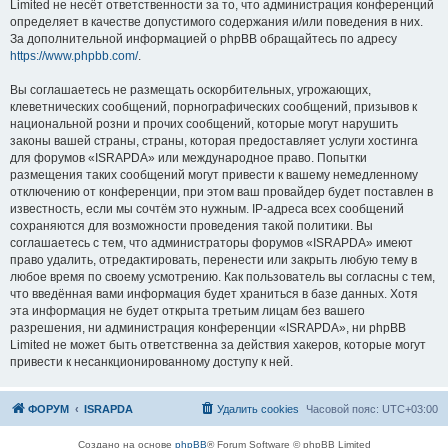
Limited не несёт ответственности за то, что администрация конференций
определяет в качестве допустимого содержания и/или поведения в них.
За дополнительной информацией о phpBB обращайтесь по адресу
https://www.phpbb.com/
.
Вы соглашаетесь не размещать оскорбительных, угрожающих,
клеветнических сообщений, порнографических сообщений, призывов к
национальной розни и прочих сообщений, которые могут нарушить
законы вашей страны, страны, которая предоставляет услуги хостинга
для форумов «ISRAPDA» или международное право. Попытки
размещения таких сообщений могут привести к вашему немедленному
отключению от конференции, при этом ваш провайдер будет поставлен в
известность, если мы сочтём это нужным. IP-адреса всех сообщений
сохраняются для возможности проведения такой политики. Вы
соглашаетесь с тем, что администраторы форумов «ISRAPDA» имеют
право удалить, отредактировать, перенести или закрыть любую тему в
любое время по своему усмотрению. Как пользователь вы согласны с тем,
что введённая вами информация будет храниться в базе данных. Хотя
эта информация не будет открыта третьим лицам без вашего
разрешения, ни администрация конференции «ISRAPDA», ни phpBB
Limited не может быть ответственна за действия хакеров, которые могут
привести к несанкционированному доступу к ней.
ФОРУМ
ISRAPDA
Удалить cookies
Часовой пояс:
UTC+03:00
Создано на основе
phpBB
® Forum Software © phpBB Limited