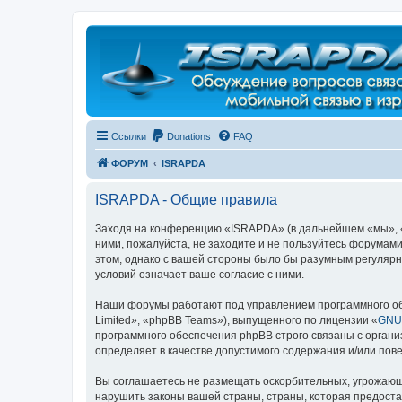
Регистрация
Ссылки
Donations
FAQ
ФОРУМ
ISRAPDA
ISRAPDA - Общие правила
Заходя на конференцию «ISRAPDA» (в дальнейшем «мы», «на
ними, пожалуйста, не заходите и не пользуйтесь форумам
этом, однако с вашей стороны было бы разумным регулярн
условий означает ваше согласие с ними.
Наши форумы работают под управлением программного об
Limited», «phpBB Teams»), выпущенного по лицензии «
GNU 
программного обеспечения phpBB строго связаны с органи
определяет в качестве допустимого содержания и/или по
Вы соглашаетесь не размещать оскорбительных, угрожающ
нарушить законы вашей страны, страны, которая предост