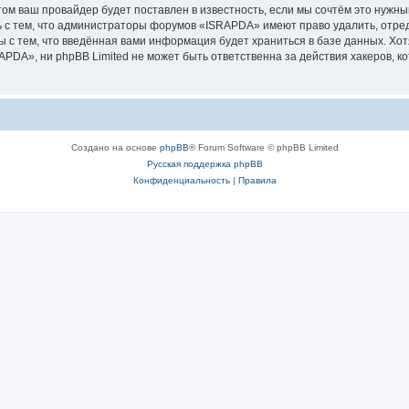
м ваш провайдер будет поставлен в известность, если мы сочтём это нужны
 с тем, что администраторы форумов «ISRAPDA» имеют право удалить, отред
ы с тем, что введённая вами информация будет храниться в базе данных. Хо
DA», ни phpBB Limited не может быть ответственна за действия хакеров, ко
Создано на основе
phpBB
® Forum Software © phpBB Limited
Русская поддержка phpBB
Конфиденциальность
|
Правила