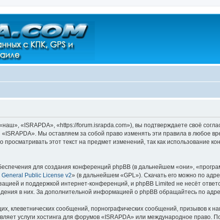
ш», «ISRAPDA», «https://forum.israpda.com»), вы подтверждаете своё согла
и «ISRAPDA». Мы оставляем за собой право изменять эти правила в любое вр
о просматривать этот текст на предмет изменений, так как использование
еспечения для создания конференций phpBB (в дальнейшем «они», «програ
General Public License v2
» (в дальнейшем «GPL»). Скачать его можно по адр
зацией и поддержкой интернет-конференций, и phpBB Limited не несёт ответ
ведения в них. За дополнительной информацией о phpBB обращайтесь по адр
их, клеветнических сообщений, порнографических сообщений, призывов к на
авляет услуги хостинга для форумов «ISRAPDA» или международное право. П