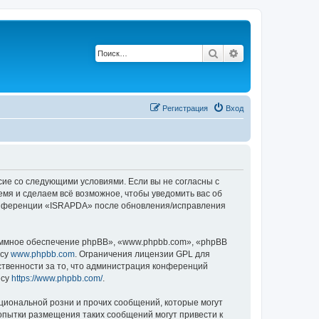
Поиск
Расширенный по
Р
е
г
и
с
т
р
а
ц
и
я
Вход
сие со следующими условиями. Если вы не согласны с
емя и сделаем всё возможное, чтобы уведомить вас об
 конференции «ISRAPDA» после обновления/исправления
ммное обеспечение phpBB», «www.phpbb.com», «phpBB
есу
www.phpbb.com
. Ограничения лицензии GPL для
ственности за то, что администрация конференций
есу
https://www.phpbb.com/
.
циональной розни и прочих сообщений, которые могут
опытки размещения таких сообщений могут привести к