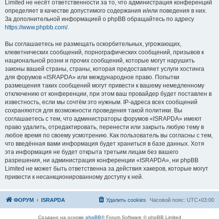
Limited не несёт ответственности за то, что администрация конференций
определяет в качестве допустимого содержания и/или поведения в них.
За дополнительной информацией о phpBB обращайтесь по адресу
https://www.phpbb.com/
.
Вы соглашаетесь не размещать оскорбительных, угрожающих,
клеветнических сообщений, порнографических сообщений, призывов к
национальной розни и прочих сообщений, которые могут нарушить
законы вашей страны, страны, которая предоставляет услуги хостинга
для форумов «ISRAPDA» или международное право. Попытки
размещения таких сообщений могут привести к вашему немедленному
отключению от конференции, при этом ваш провайдер будет поставлен в
известность, если мы сочтём это нужным. IP-адреса всех сообщений
сохраняются для возможности проведения такой политики. Вы
соглашаетесь с тем, что администраторы форумов «ISRAPDA» имеют
право удалить, отредактировать, перенести или закрыть любую тему в
любое время по своему усмотрению. Как пользователь вы согласны с тем,
что введённая вами информация будет храниться в базе данных. Хотя
эта информация не будет открыта третьим лицам без вашего
разрешения, ни администрация конференции «ISRAPDA», ни phpBB
Limited не может быть ответственна за действия хакеров, которые могут
привести к несанкционированному доступу к ней.
ФОРУМ
ISRAPDA
Удалить cookies
Часовой пояс:
UTC+03:00
Создано на основе
phpBB
® Forum Software © phpBB Limited