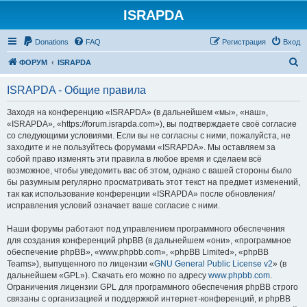
ISRAPDA
Регистрация
Donations
FAQ
Р
е
г
и
с
т
р
а
ц
и
я
Вход
П
ФОРУМ
ISRAPDA
о
ISRAPDA - Общие правила
и
с
Заходя на конференцию «ISRAPDA» (в дальнейшем «мы», «наш»,
«ISRAPDA», «https://forum.israpda.com»), вы подтверждаете своё согласие
к
со следующими условиями. Если вы не согласны с ними, пожалуйста, не
заходите и не пользуйтесь форумами «ISRAPDA». Мы оставляем за
собой право изменять эти правила в любое время и сделаем всё
возможное, чтобы уведомить вас об этом, однако с вашей стороны было
бы разумным регулярно просматривать этот текст на предмет изменений,
так как использование конференции «ISRAPDA» после обновления/
исправления условий означает ваше согласие с ними.
Наши форумы работают под управлением программного обеспечения
для создания конференций phpBB (в дальнейшем «они», «программное
обеспечение phpBB», «www.phpbb.com», «phpBB Limited», «phpBB
Teams»), выпущенного по лицензии «
GNU General Public License v2
» (в
дальнейшем «GPL»). Скачать его можно по адресу
www.phpbb.com
.
Ограничения лицензии GPL для программного обеспечения phpBB строго
связаны с организацией и поддержкой интернет-конференций, и phpBB