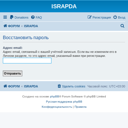
ISRAPDA
Регистрация
Donations
FAQ
Р
е
г
и
с
т
р
а
ц
и
я
Вход
П
ФОРУМ
ISRAPDA
о
Восстановить пароль
и
с
Адрес email:
Адрес email, связанный с вашей учётной записью. Если вы не изменили его в
к
Личном разделе, то это адрес email, указанный вами при регистрации.
ФОРУМ
ISRAPDA
Удалить cookies
Часовой пояс:
UTC+03:00
Создано на основе
phpBB
® Forum Software © phpBB Limited
Русская поддержка phpBB
Конфиденциальность
|
Правила