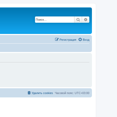
Поиск
Расширенный по
Р
е
г
и
с
т
р
а
ц
и
я
Вход
Удалить cookies
Часовой пояс:
UTC+03:00