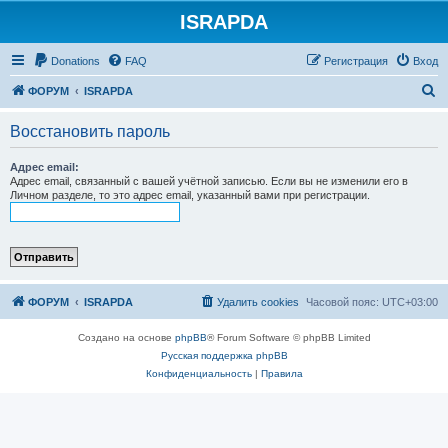
ISRAPDA
Регистрация
Donations
FAQ
Р
е
г
и
с
т
р
а
ц
и
я
Вход
П
ФОРУМ
ISRAPDA
о
Восстановить пароль
и
с
Адрес email:
Адрес email, связанный с вашей учётной записью. Если вы не изменили его в
к
Личном разделе, то это адрес email, указанный вами при регистрации.
ФОРУМ
ISRAPDA
Удалить cookies
Часовой пояс:
UTC+03:00
Создано на основе
phpBB
® Forum Software © phpBB Limited
Русская поддержка phpBB
Конфиденциальность
|
Правила