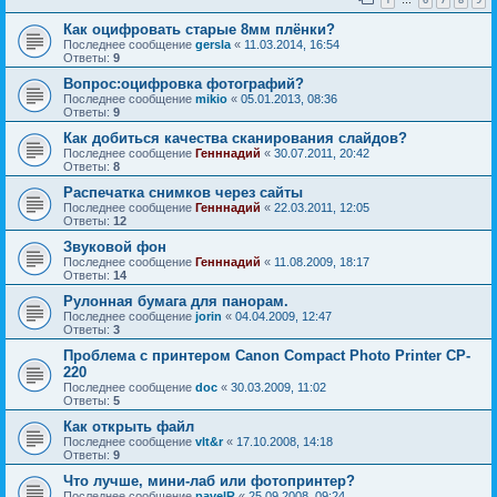
…
Как оцифровать старые 8мм плёнки?
Последнее сообщение
gersla
«
11.03.2014, 16:54
Ответы:
9
Вопрос:оцифровка фотографий?
Последнее сообщение
mikio
«
05.01.2013, 08:36
Ответы:
9
Как добиться качества сканирования слайдов?
Последнее сообщение
Генннадий
«
30.07.2011, 20:42
Ответы:
8
Распечатка снимков через сайты
Последнее сообщение
Генннадий
«
22.03.2011, 12:05
Ответы:
12
Звуковой фон
Последнее сообщение
Генннадий
«
11.08.2009, 18:17
Ответы:
14
Рулонная бумага для панорам.
Последнее сообщение
jorin
«
04.04.2009, 12:47
Ответы:
3
Проблема с принтером Canon Compact Photo Printer CP-
220
Последнее сообщение
doc
«
30.03.2009, 11:02
Ответы:
5
Как открыть файл
Последнее сообщение
vlt&r
«
17.10.2008, 14:18
Ответы:
9
Что лучше, мини-лаб или фотопринтер?
Последнее сообщение
pavelR
«
25.09.2008, 09:24