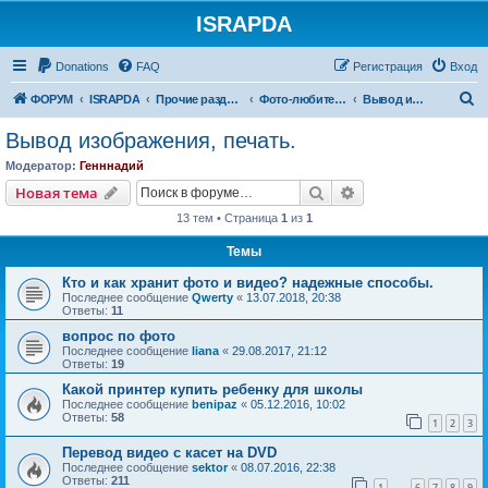
ISRAPDA
Регистрация
Donations
FAQ
Р
е
г
и
с
т
р
а
ц
и
я
Вход
П
ФОРУМ
ISRAPDA
Прочие разделы
Фото-любителям
Вывод изображения, печать.
о
Вывод изображения, печать.
и
Модератор:
Генннадий
с
Новая тема
Поиск
Расширенный пои
Н
о
в
а
я
т
е
м
а
к
13 тем • Страница
1
из
1
Темы
Кто и как хранит фото и видео? надежные способы.
Последнее сообщение
Qwerty
«
13.07.2018, 20:38
Ответы:
11
вопрос по фото
Последнее сообщение
liana
«
29.08.2017, 21:12
Ответы:
19
Какой принтер купить ребенку для школы
Последнее сообщение
benipaz
«
05.12.2016, 10:02
Ответы:
58
1
2
3
Перевод видео с касет на DVD
Последнее сообщение
sektor
«
08.07.2016, 22:38
Ответы:
211
1
6
7
8
9