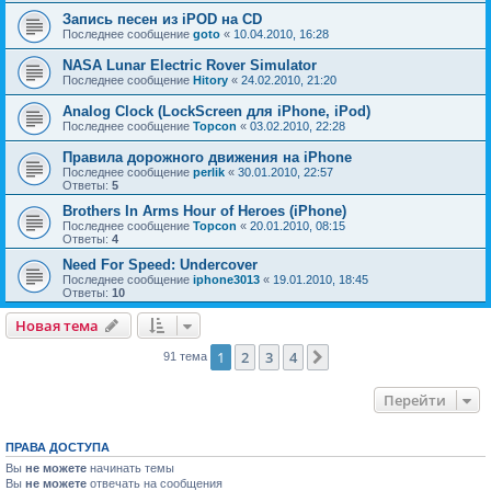
Запись песен из iPOD на CD
Последнее сообщение
goto
«
10.04.2010, 16:28
NASA Lunar Electric Rover Simulator
Последнее сообщение
Hitory
«
24.02.2010, 21:20
Analog Clock (LockScreen для iPhone, iPod)
Последнее сообщение
Topcon
«
03.02.2010, 22:28
Правила дорожного движения на iPhone
Последнее сообщение
perlik
«
30.01.2010, 22:57
Ответы:
5
Brothers In Arms Hour of Heroes (iPhone)
Последнее сообщение
Topcon
«
20.01.2010, 08:15
Ответы:
4
Need For Speed: Undercover
Последнее сообщение
iphone3013
«
19.01.2010, 18:45
Ответы:
10
Новая тема
Н
о
в
а
я
т
е
м
а
1
2
3
4
След.
91 тема
Перейти
ПРАВА ДОСТУПА
Вы
не можете
начинать темы
Вы
не можете
отвечать на сообщения