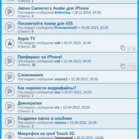
Ответы:
1
James Cameron's Avatar для iPhone
Последнее сообщение
kiriboting
«
26.11.2014, 15:30
Ответы:
2
Посоветуйте покер для iOS
Последнее сообщение
Protopenko87
«
05.06.2014, 22:38
Ответы:
5
Apple TV
Последнее сообщение
vall
«
02.07.2013, 10:44
Ответы:
33
1
2
Преферанс на iPhone!
Последнее сообщение
vall
«
21.04.2013, 09:28
Ответы:
25
1
2
Словомания
Последнее сообщение
stasne1
«
31.08.2012, 18:26
Как перенести медиафайлы?
Последнее сообщение
doc
«
03.07.2012, 14:33
Ответы:
7
Демократия
Последнее сообщение
vix
«
12.04.2012, 23:02
Ответы:
1
Создание папок в альбоме
Последнее сообщение
slavine
«
15.09.2011, 16:05
Ответы:
2
Микрофон на ipod Touch 1G
Последнее сообщение
Генннадий
«
06.07.2011, 10:06