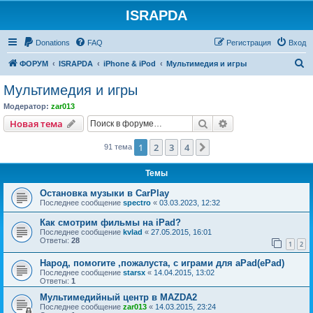
ISRAPDA
Регистрация
Donations
FAQ
Р
е
г
и
с
т
р
а
ц
и
я
Вход
П
ФОРУМ
ISRAPDA
iPhone & iPod
Мультимедия и игры
о
Мультимедия и игры
и
Модератор:
zar013
с
Новая тема
Поиск
Расширенный пои
Н
о
в
а
я
т
е
м
а
к
1
2
3
4
След.
91 тема
Темы
Остановка музыки в CarPlay
Последнее сообщение
spectro
«
03.03.2023, 12:32
Как смотрим фильмы на iPad?
Последнее сообщение
kvlad
«
27.05.2015, 16:01
Ответы:
28
1
2
Народ, помогите ,пожалуста, с играми для aPad(ePad)
Последнее сообщение
starsx
«
14.04.2015, 13:02
Ответы:
1
Мультимедийный центр в MAZDA2
Последнее сообщение
zar013
«
14.03.2015, 23:24