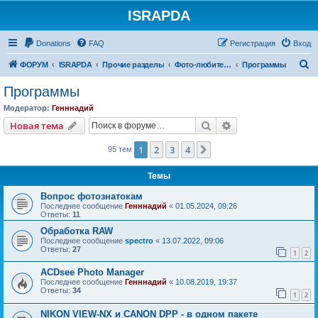
ISRAPDA
Регистрация
Donations
FAQ
Р
е
г
и
с
т
р
а
ц
и
я
Вход
П
ФОРУМ
ISRAPDA
Прочие разделы
Фото-любителям
Программы
о
Программы
и
Модератор:
Генннадий
с
Новая тема
Поиск
Расширенный пои
Н
о
в
а
я
т
е
м
а
к
1
2
3
4
След.
95 тем
Темы
Вопрос фотознатокам
Последнее сообщение
Генннадий
«
01.05.2024, 09:26
Ответы:
11
Обработка RAW
Последнее сообщение
spectro
«
13.07.2022, 09:06
Ответы:
27
1
2
ACDsee Photo Manager
Последнее сообщение
Генннадий
«
10.08.2019, 19:37
Ответы:
34
1
2
NIKON VIEW-NX и CANON DPP - в одном пакете