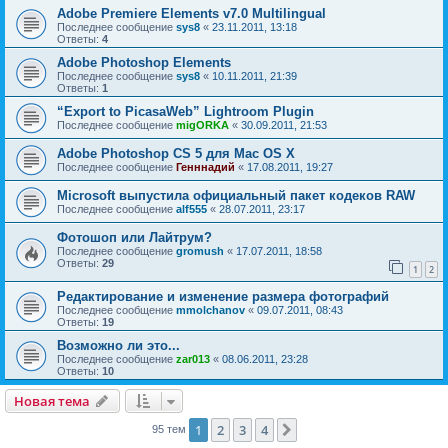
Adobe Premiere Elements v7.0 Multilingual
Последнее сообщение
sys8
«
23.11.2011, 13:18
Ответы:
4
Adobe Photoshop Elements
Последнее сообщение
sys8
«
10.11.2011, 21:39
Ответы:
1
“Export to PicasaWeb” Lightroom Plugin
Последнее сообщение
migORKA
«
30.09.2011, 21:53
Adobe Photoshop CS 5 для Mac OS X
Последнее сообщение
Генннадий
«
17.08.2011, 19:27
Microsoft выпустила официальный пакет кодеков RAW
Последнее сообщение
alf555
«
28.07.2011, 23:17
Фотошоп или Лайтрум?
Последнее сообщение
gromush
«
17.07.2011, 18:58
Ответы:
29
1
2
Редактирование и изменение размера фотографий
Последнее сообщение
mmolchanov
«
09.07.2011, 08:43
Ответы:
19
Возможно ли это...
Последнее сообщение
zar013
«
08.06.2011, 23:28
Ответы:
10
Новая тема
Н
о
в
а
я
т
е
м
а
1
2
3
4
След.
95 тем