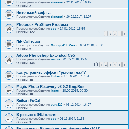
Последнее сообщение
simonai
«
22.11.2017, 10:15
Ответы:
8
Никонский софт ...
Последнее сообщение
simonai
«
26.02.2017, 12:37
Photodex ProShow Producer
Последнее сообщение
doc
«
14.01.2017, 16:55
Ответы:
122
1
2
3
4
5
Nik Collection
Последнее сообщение
GrumpyOldMan
«
18.04.2016, 21:36
Ответы:
6
Adobe Photoshop Extended CS5
Последнее сообщение
масти
«
01.02.2016, 19:53
Ответы:
136
1
2
3
4
5
6
Как устранить эффект "рыбий глаз"?
Последнее сообщение
Fotoal
«
10.10.2015, 17:54
Ответы:
10
Magic Photo Recovery v2.0.2 Eng/Rus
Последнее сообщение
lamer
«
10.06.2015, 08:30
Ответы:
10
Reikan FoCal
Последнее сообщение
yura422
«
03.12.2014, 16:07
Ответы:
3
В розыске ФШ плагин.
Последнее сообщение
doc
«
01.11.2014, 11:35
Ответы:
1
Видео курс: Photoshop для фотографа (2013)