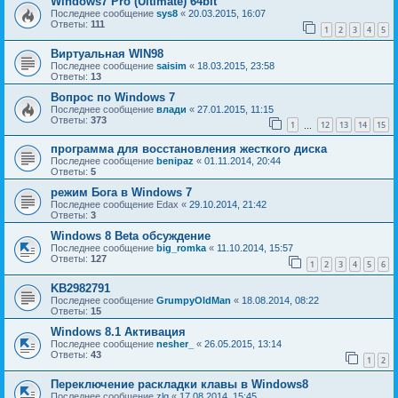
Windows7 Pro (Ultimate) 64bit
Последнее сообщение
sys8
«
20.03.2015, 16:07
Ответы:
111
1
2
3
4
5
Виртуальная WIN98
Последнее сообщение
saisim
«
18.03.2015, 23:58
Ответы:
13
Вопрос по Windows 7
Последнее сообщение
влади
«
27.01.2015, 11:15
Ответы:
373
1
12
13
14
15
…
программа для восстановления жесткого диска
Последнее сообщение
benipaz
«
01.11.2014, 20:44
Ответы:
5
режим Бога в Windows 7
Последнее сообщение
Edax
«
29.10.2014, 21:42
Ответы:
3
Windows 8 Beta обсуждение
Последнее сообщение
big_romka
«
11.10.2014, 15:57
Ответы:
127
1
2
3
4
5
6
KB2982791
Последнее сообщение
GrumpyOldMan
«
18.08.2014, 08:22
Ответы:
15
Windows 8.1 Активация
Последнее сообщение
nesher_
«
26.05.2015, 13:14
Ответы:
43
1
2
Переключение раскладки клавы в Windows8
Последнее сообщение
zlg
«
17.08.2014, 15:45