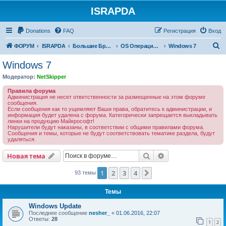
ISRAPDA
Регистрация
Donations
FAQ
Р
е
г
и
с
т
р
а
ц
и
я
Вход
П
ФОРУМ
ISRAPDA
Большие Братья (ББ)
OS Операционные системы
Windows 7
о
Windows 7
и
Модератор:
NetSkipper
с
Правила форума
к
Администрация не несет ответственности за размещенные на этом форуме
сообщения.
Если сообщения как то ущемляют Ваши права, обратитесь к администрации, и
информация будет удалена с форума. Категорически запрещается выкладывать
линки на продукцию Майкрософт!
Нарушители будут наказаны, в соответствии с общими правилами форума.
Сообщения и темы, которые не будут соответствовать тематике раздела, будут
удаляться.
Новая тема
Поиск
Расширенный пои
Н
о
в
а
я
т
е
м
а
1
2
3
4
След.
93 темы
Темы
Windows Update
Последнее сообщение
nesher_
«
01.06.2016, 22:07
Ответы:
28
1
2