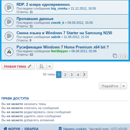
RDP. 2 юзера одновременно.
Последнее сообщение
big_romka
«
21.12.2012, 18:55
Ответы:
11
Пропавшие данные
Последнее сообщение
zeevik_k
«
09.09.2012, 15:05
Ответы:
11
Смена языка в Windows 7 Starter на Samsung N150
Последнее сообщение
sabrik
«
11.08.2012, 21:04
Ответы:
8
Русификация Windows 7 Home Premium x64 bit ?
Последнее сообщение
NetSkipper
«
06.08.2012, 02:06
Ответы:
42
1
2
Новая тема
Н
о
в
а
я
т
е
м
а
1
2
3
4
След.
93 темы
Перейти
ПРАВА ДОСТУПА
Вы
не можете
начинать темы
Вы
не можете
отвечать на сообщения
Вы
не можете
редактировать свои сообщения
Вы
не можете
удалять свои сообщения
Вы
не можете
добавлять вложения
ФОРУМ
ISRAPDA
Удалить cookies
Часовой пояс:
UTC+03:00