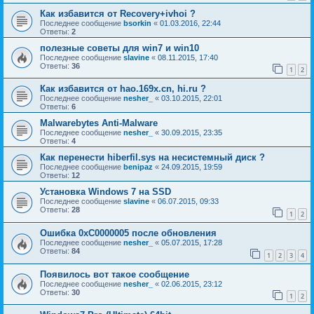
Как избавится от Recovery+ivhoi ?
Последнее сообщение
bsorkin
«
01.03.2016, 22:44
Ответы:
2
полезные советы для win7 и win10
Последнее сообщение
slavine
«
08.11.2015, 17:40
Ответы:
36
1
2
Как избавится от hao.169x.cn, hi.ru ?
Последнее сообщение
nesher_
«
03.10.2015, 22:01
Ответы:
6
Malwarebytes Anti-Malware
Последнее сообщение
nesher_
«
30.09.2015, 23:35
Ответы:
4
Как перенести hiberfil.sys на несистемный диск ?
Последнее сообщение
benipaz
«
24.09.2015, 19:59
Ответы:
12
Установка Windows 7 на SSD
Последнее сообщение
slavine
«
06.07.2015, 09:33
Ответы:
28
1
2
Ошибка 0хС0000005 после обновления
Последнее сообщение
nesher_
«
05.07.2015, 17:28
Ответы:
84
1
2
3
4
Появилось вот такое сообщение
Последнее сообщение
nesher_
«
02.06.2015, 23:12
Ответы:
30
1
2