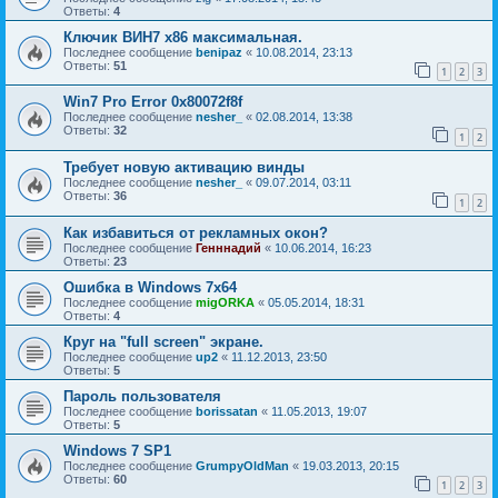
Ответы:
4
Ключик ВИН7 х86 максимальная.
Последнее сообщение
benipaz
«
10.08.2014, 23:13
Ответы:
51
1
2
3
Win7 Pro Error 0x80072f8f
Последнее сообщение
nesher_
«
02.08.2014, 13:38
Ответы:
32
1
2
Требует новую активацию винды
Последнее сообщение
nesher_
«
09.07.2014, 03:11
Ответы:
36
1
2
Как избавиться от рекламных окон?
Последнее сообщение
Генннадий
«
10.06.2014, 16:23
Ответы:
23
Ошибка в Windows 7x64
Последнее сообщение
migORKA
«
05.05.2014, 18:31
Ответы:
4
Круг на "full screen" экране.
Последнее сообщение
up2
«
11.12.2013, 23:50
Ответы:
5
Пароль пользователя
Последнее сообщение
borissatan
«
11.05.2013, 19:07
Ответы:
5
Windows 7 SP1
Последнее сообщение
GrumpyOldMan
«
19.03.2013, 20:15
Ответы:
60
1
2
3