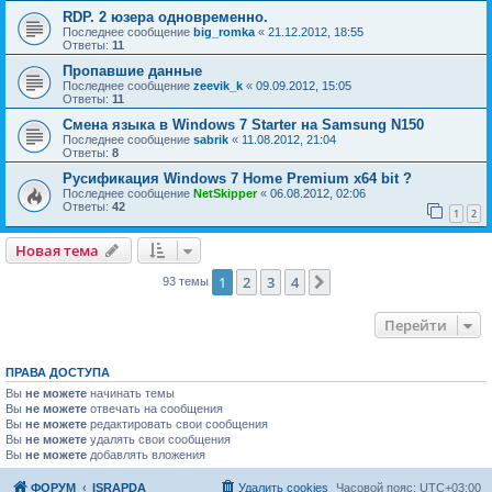
RDP. 2 юзера одновременно.
Последнее сообщение
big_romka
«
21.12.2012, 18:55
Ответы:
11
Пропавшие данные
Последнее сообщение
zeevik_k
«
09.09.2012, 15:05
Ответы:
11
Смена языка в Windows 7 Starter на Samsung N150
Последнее сообщение
sabrik
«
11.08.2012, 21:04
Ответы:
8
Русификация Windows 7 Home Premium x64 bit ?
Последнее сообщение
NetSkipper
«
06.08.2012, 02:06
Ответы:
42
1
2
Новая тема
Н
о
в
а
я
т
е
м
а
1
2
3
4
След.
93 темы
Перейти
ПРАВА ДОСТУПА
Вы
не можете
начинать темы
Вы
не можете
отвечать на сообщения
Вы
не можете
редактировать свои сообщения
Вы
не можете
удалять свои сообщения
Вы
не можете
добавлять вложения
ФОРУМ
ISRAPDA
Удалить cookies
Часовой пояс:
UTC+03:00