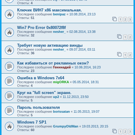
Ответы:
4
Ключик ВИН7 х86 максимальная.
Последнее сообщение
benipaz
«
10.08.2014, 23:13
Ответы:
51
1
2
3
Win7 Pro Error 0x80072f8f
Последнее сообщение
nesher_
«
02.08.2014, 13:38
Ответы:
32
1
2
Требует новую активацию винды
Последнее сообщение
nesher_
«
09.07.2014, 03:11
Ответы:
36
1
2
Как избавиться от рекламных окон?
Последнее сообщение
Генннадий
«
10.06.2014, 16:23
Ответы:
23
Ошибка в Windows 7x64
Последнее сообщение
migORKA
«
05.05.2014, 18:31
Ответы:
4
Круг на "full screen" экране.
Последнее сообщение
up2
«
11.12.2013, 23:50
Ответы:
5
Пароль пользователя
Последнее сообщение
borissatan
«
11.05.2013, 19:07
Ответы:
5
Windows 7 SP1
Последнее сообщение
GrumpyOldMan
«
19.03.2013, 20:15
Ответы:
60
1
2
3