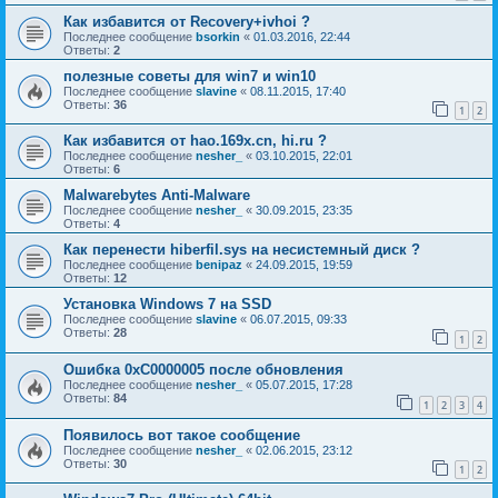
Как избавится от Recovery+ivhoi ?
Последнее сообщение
bsorkin
«
01.03.2016, 22:44
Ответы:
2
полезные советы для win7 и win10
Последнее сообщение
slavine
«
08.11.2015, 17:40
Ответы:
36
1
2
Как избавится от hao.169x.cn, hi.ru ?
Последнее сообщение
nesher_
«
03.10.2015, 22:01
Ответы:
6
Malwarebytes Anti-Malware
Последнее сообщение
nesher_
«
30.09.2015, 23:35
Ответы:
4
Как перенести hiberfil.sys на несистемный диск ?
Последнее сообщение
benipaz
«
24.09.2015, 19:59
Ответы:
12
Установка Windows 7 на SSD
Последнее сообщение
slavine
«
06.07.2015, 09:33
Ответы:
28
1
2
Ошибка 0хС0000005 после обновления
Последнее сообщение
nesher_
«
05.07.2015, 17:28
Ответы:
84
1
2
3
4
Появилось вот такое сообщение
Последнее сообщение
nesher_
«
02.06.2015, 23:12
Ответы:
30
1
2