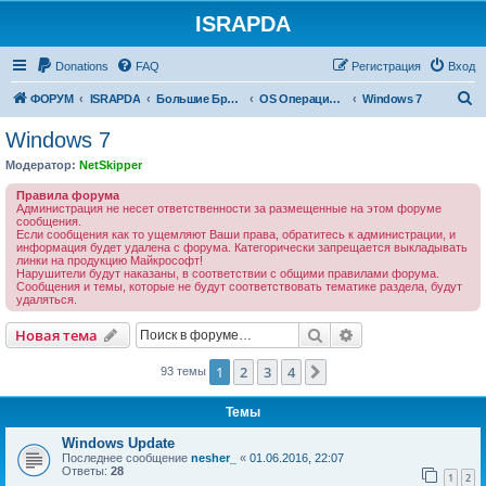
ISRAPDA
Регистрация
Donations
FAQ
Р
е
г
и
с
т
р
а
ц
и
я
Вход
П
ФОРУМ
ISRAPDA
Большие Братья (ББ)
OS Операционные системы
Windows 7
о
Windows 7
и
Модератор:
NetSkipper
с
Правила форума
к
Администрация не несет ответственности за размещенные на этом форуме
сообщения.
Если сообщения как то ущемляют Ваши права, обратитесь к администрации, и
информация будет удалена с форума. Категорически запрещается выкладывать
линки на продукцию Майкрософт!
Нарушители будут наказаны, в соответствии с общими правилами форума.
Сообщения и темы, которые не будут соответствовать тематике раздела, будут
удаляться.
Новая тема
Поиск
Расширенный пои
Н
о
в
а
я
т
е
м
а
1
2
3
4
След.
93 темы
Темы
Windows Update
Последнее сообщение
nesher_
«
01.06.2016, 22:07
Ответы:
28
1
2