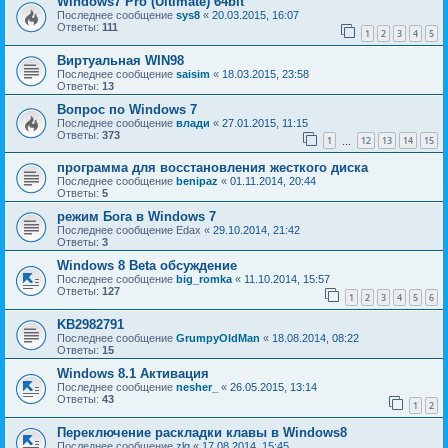
Windows7 Pro (Ultimate) 64bit
Последнее сообщение
sys8
«
20.03.2015, 16:07
Ответы:
111
1
2
3
4
5
Виртуальная WIN98
Последнее сообщение
saisim
«
18.03.2015, 23:58
Ответы:
13
Вопрос по Windows 7
Последнее сообщение
влади
«
27.01.2015, 11:15
Ответы:
373
1
12
13
14
15
…
программа для восстановления жесткого диска
Последнее сообщение
benipaz
«
01.11.2014, 20:44
Ответы:
5
режим Бога в Windows 7
Последнее сообщение
Edax
«
29.10.2014, 21:42
Ответы:
3
Windows 8 Beta обсуждение
Последнее сообщение
big_romka
«
11.10.2014, 15:57
Ответы:
127
1
2
3
4
5
6
KB2982791
Последнее сообщение
GrumpyOldMan
«
18.08.2014, 08:22
Ответы:
15
Windows 8.1 Активация
Последнее сообщение
nesher_
«
26.05.2015, 13:14
Ответы:
43
1
2
Переключение раскладки клавы в Windows8
Последнее сообщение
zlg
«
17.08.2014, 15:45