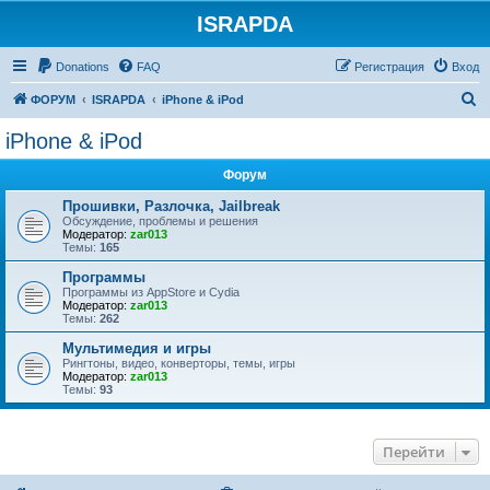
ISRAPDA
Регистрация
Donations
FAQ
Р
е
г
и
с
т
р
а
ц
и
я
Вход
П
ФОРУМ
ISRAPDA
iPhone & iPod
о
iPhone & iPod
и
Форум
с
к
Прошивки, Разлочка, Jailbreak
Обсуждение, проблемы и решения
Модератор:
zar013
Темы:
165
Программы
Программы из AppStore и Cydia
Модератор:
zar013
Темы:
262
Мультимедия и игры
Рингтоны, видео, конверторы, темы, игры
Модератор:
zar013
Темы:
93
Перейти