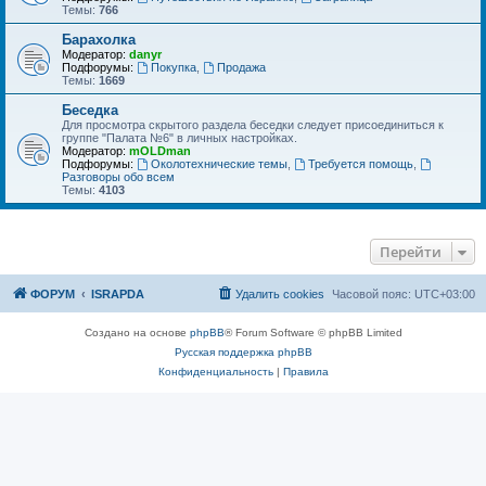
Темы:
766
Барахолка
Модератор:
danyr
Подфорумы:
Покупка
,
Продажа
Темы:
1669
Беседка
Для просмотра скрытого раздела беседки следует присоединиться к
группе "Палата №6" в личных настройках.
Модератор:
mOLDman
Подфорумы:
Околотехнические темы
,
Требуется помощь
,
Разговоры обо всем
Темы:
4103
Перейти
ФОРУМ
ISRAPDA
Удалить cookies
Часовой пояс:
UTC+03:00
Создано на основе
phpBB
® Forum Software © phpBB Limited
Русская поддержка phpBB
Конфиденциальность
|
Правила