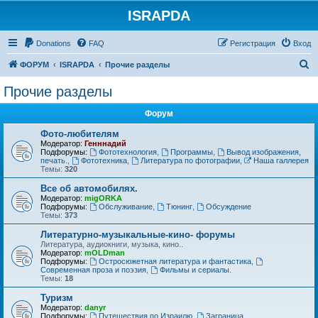
ISRAPDA
Регистрация
Donations
FAQ
Р
е
г
и
с
т
р
а
ц
и
я
Вход
П
ФОРУМ
ISRAPDA
Прочие разделы
о
Прочие разделы
и
Форум
с
к
Фото-любителям
Модератор:
Генннадий
Подфорумы:
Фототехнология
,
Программы
,
Вывод изображения,
печать.
,
Фототехника
,
Литература по фотографии
,
Наша галлерея
Темы:
320
Все об автомобилях.
Модератор:
migORKA
Подфорумы:
Обслуживание
,
Тюнинг
,
Обсуждение
Темы:
373
Литературно-музыкальные-кино- форумы
Литература, аудиокниги, музыка, кино..
Модератор:
mOLDman
Подфорумы:
Остросюжетная литература и фантастика
,
Современная проза и поэзия
,
Фильмы и сериалы.
Темы:
18
Туризм
Модератор:
danyr
Подфорумы:
Путешествия по Израилю
,
Заграница