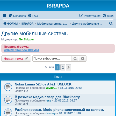
ISRAPDA
Регистрация
Donations
FAQ
Р
е
г
и
с
т
р
а
ц
и
я
Вход
П
ФОРУМ
ISRAPDA
Мобильная связь, сети и ТВ
Другие мобильные системы
о
Другие мобильные системы
и
Модератор:
NetSkipper
с
Правила форума
к
Общие правила форума
Новая тема
Поиск
Расширенный пои
Н
о
в
а
я
т
е
м
а
1
2
След.
55 тем
Темы
Nokia Lumia 520 от AT&T. UNLOCK
Последнее сообщение
Yevg001
«
18.03.2015, 20:55
Ответы:
2
В розыске медиа плеер для Blackberry
Последнее сообщение
ress
«
23.01.2015, 09:37
Ответы:
6
Разблокировать Modu phone залоченный на селком.
Последнее сообщение
destiny
«
10.08.2012, 18:04