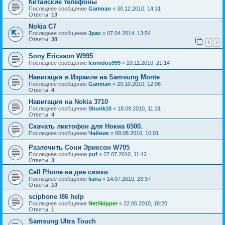
Китайские телефоны
Последнее сообщение
Gariman
«
30.12.2010, 14:31
Ответы:
13
Nokia C7
Последнее сообщение
3pac
«
07.04.2014, 13:54
Ответы:
38
1
2
Sony Ericsson W995
Последнее сообщение
leonidos999
«
20.11.2010, 21:14
Навигация в Израиле на Samsung Monte
Последнее сообщение
Gariman
«
29.10.2010, 12:06
Ответы:
4
Навигация на Nokia 3710
Последнее сообщение
Shurik10
«
18.09.2010, 11:31
Ответы:
4
Скачать ликтофон для Нокиа 6500.
Последнее сообщение
Чайник
«
09.08.2010, 10:01
Разлочить Сони Эриксон W705
Последнее сообщение
puf
«
27.07.2010, 11:42
Ответы:
3
Cell Phone на две симки
Последнее сообщение
liana
«
14.07.2010, 23:37
Ответы:
10
sciphone I86 help
Последнее сообщение
NetSkipper
«
22.06.2010, 18:20
Ответы:
1
Samsung Ultra Touch