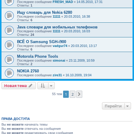
Последнее сообщение
FRESH_MAD
«
14.05.2010, 17:31
Ответы:
1
Ищу словарь для Nokia 6280
Последнее сообщение
11111
«
20.03.2010, 16:38
Ответы:
6
Java словари для мобильныx телефонов
Последнее сообщение
11111
«
20.03.2010, 16:03
Ответы:
24
ВСЁ О Samsung SGH-i900
Последнее сообщение
vadgur74
«
20.03.2010, 13:17
Ответы:
6
Motorola Phone Tools
Последнее сообщение
simonai
«
23.11.2009, 10:59
Ответы:
2
NOKIA 2760
Последнее сообщение
zire31
«
16.10.2009, 19:04
Новая тема
Н
о
в
а
я
т
е
м
а
1
2
След.
55 тем
Перейти
ПРАВА ДОСТУПА
Вы
не можете
начинать темы
Вы
не можете
отвечать на сообщения
Вы
не можете
редактировать свои сообщения