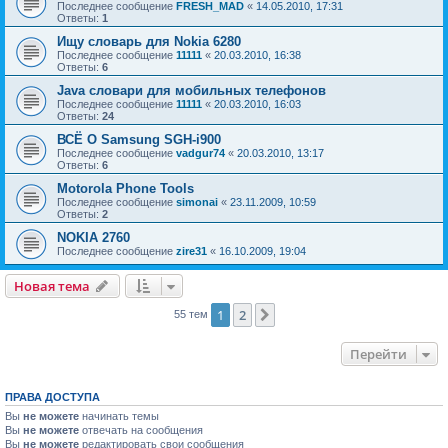
Последнее сообщение
FRESH_MAD
«
14.05.2010, 17:31
Ответы:
1
Ищу словарь для Nokia 6280
Последнее сообщение
11111
«
20.03.2010, 16:38
Ответы:
6
Java словари для мобильныx телефонов
Последнее сообщение
11111
«
20.03.2010, 16:03
Ответы:
24
ВСЁ О Samsung SGH-i900
Последнее сообщение
vadgur74
«
20.03.2010, 13:17
Ответы:
6
Motorola Phone Tools
Последнее сообщение
simonai
«
23.11.2009, 10:59
Ответы:
2
NOKIA 2760
Последнее сообщение
zire31
«
16.10.2009, 19:04
Новая тема
Н
о
в
а
я
т
е
м
а
1
2
След.
55 тем
Перейти
ПРАВА ДОСТУПА
Вы
не можете
начинать темы
Вы
не можете
отвечать на сообщения
Вы
не можете
редактировать свои сообщения