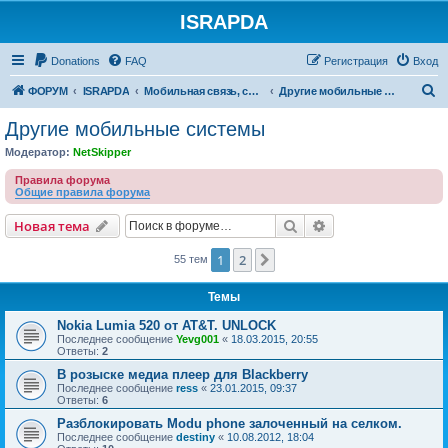
ISRAPDA
Регистрация
Donations
FAQ
Р
е
г
и
с
т
р
а
ц
и
я
Вход
П
ФОРУМ
ISRAPDA
Мобильная связь, сети и ТВ
Другие мобильные системы
о
Другие мобильные системы
и
Модератор:
NetSkipper
с
Правила форума
к
Общие правила форума
Новая тема
Поиск
Расширенный пои
Н
о
в
а
я
т
е
м
а
1
2
След.
55 тем
Темы
Nokia Lumia 520 от AT&T. UNLOCK
Последнее сообщение
Yevg001
«
18.03.2015, 20:55
Ответы:
2
В розыске медиа плеер для Blackberry
Последнее сообщение
ress
«
23.01.2015, 09:37
Ответы:
6
Разблокировать Modu phone залоченный на селком.
Последнее сообщение
destiny
«
10.08.2012, 18:04