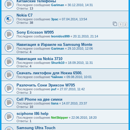
Китайские телефоны
Последнее сообщение
Gariman
«
30.12.2010, 14:31
Ответы:
13
Nokia C7
Последнее сообщение
3pac
«
07.04.2014, 13:54
Ответы:
38
1
2
Sony Ericsson W995
Последнее сообщение
leonidos999
«
20.11.2010, 21:14
Навигация в Израиле на Samsung Monte
Последнее сообщение
Gariman
«
29.10.2010, 12:06
Ответы:
4
Навигация на Nokia 3710
Последнее сообщение
Shurik10
«
18.09.2010, 11:31
Ответы:
4
Скачать ликтофон для Нокиа 6500.
Последнее сообщение
Чайник
«
09.08.2010, 10:01
Разлочить Сони Эриксон W705
Последнее сообщение
puf
«
27.07.2010, 11:42
Ответы:
3
Cell Phone на две симки
Последнее сообщение
liana
«
14.07.2010, 23:37
Ответы:
10
sciphone I86 help
Последнее сообщение
NetSkipper
«
22.06.2010, 18:20
Ответы:
1
Samsung Ultra Touch