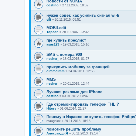
Новости от NOKIA
costino
»
27.11.2009, 18:52
нужен совет. как усилить сигнал wi-fi
vili
»
20.11.2015, 08:51
MOBILedit
Topcon
»
28.10.2007, 23:32
где купить преслист
asas123
»
19.03.2015, 15:16
SMS с номера 900
nesher_
»
18.03.2015, 01:27
прикупить мобилку за границей
dimmdimm
»
24.04.2011, 12:56
MMS
nesher_
»
20.01.2015, 12:44
Лучшая реклама для IPhone
costino
»
03.01.2012, 08:47
Где отремонтировать телефон THL ?
Hitory
»
01.06.2014, 21:27
Почему в Израиле не купить телефон Philips
maagalex
»
29.11.2013, 18:15
помогите решить проблему
Александр.Я
»
30.11.2013, 19:14