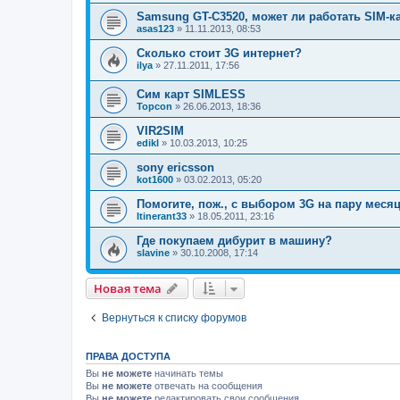
Samsung GT-C3520, может ли работать SIM-к
asas123
»
11.11.2013, 08:53
Сколько стоит 3G интернет?
ilya
»
27.11.2011, 17:56
Сим карт SIMLESS
Topcon
»
26.06.2013, 18:36
VIR2SIM
edikl
»
10.03.2013, 10:25
sony ericsson
kot1600
»
03.02.2013, 05:20
Помогите, пож., с выбором 3G на пару месяц
Itinerant33
»
18.05.2011, 23:16
Где покупаем дибурит в машину?
slavine
»
30.10.2008, 17:14
Новая тема
Н
о
в
а
я
т
е
м
а
Вернуться к списку форумов
ПРАВА ДОСТУПА
Вы
не можете
начинать темы
Вы
не можете
отвечать на сообщения
Вы
не можете
редактировать свои сообщения