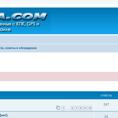
ти, советы и обсуждения
ширенный поиск
ОТВЕТЫ
247
1
6
7
8
9
10
…
(нет)
24