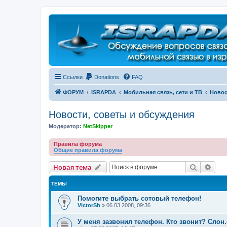
Регистрация
Ссылки
Donations
FAQ
ФОРУМ
ISRAPDA
Мобильная связь, сети и ТВ
Новос
Новости, советы и обсуждения
Модератор:
NetSkipper
Правила форума
Общие правила форума
Новая тема
Поиск
Рас
Н
о
в
а
я
т
е
м
а
ТЕМЫ
Помогите выбрать сотовый телефон!
VictorSh
»
06.03.2008, 09:36
У меня зазвонил телефон. Кто звонит? Слон.