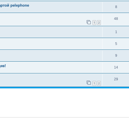
артой pelephone
8
48
1
2
1
5
9
ев!
14
29
1
2