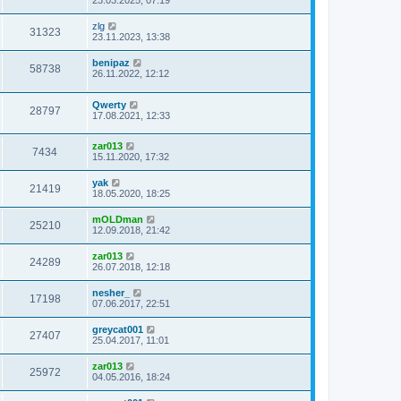
23.03.2025, 07:19
zlg
31323
23.11.2023, 13:38
benipaz
58738
26.11.2022, 12:12
Qwerty
28797
17.08.2021, 12:33
zar013
7434
15.11.2020, 17:32
yak
21419
18.05.2020, 18:25
mOLDman
25210
12.09.2018, 21:42
zar013
24289
26.07.2018, 12:18
nesher_
17198
07.06.2017, 22:51
greycat001
27407
25.04.2017, 11:01
zar013
25972
04.05.2016, 18:24