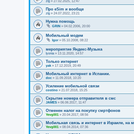
zlg
»
27.02.2025, 12:47
Про eSim и вообще
zlg
»
24.07.2022, 23:21
Нужна помощь
GRIN
»
04.02.2006, 20:00
Мобильный модем
Igor
»
05.10.2008, 08:22
мероприятие Яндекс-Музыка
lyonia
»
13.11.2020, 14:57
Только интернет
yak
»
17.12.2019, 20:49
Мобильный интернет в Испании.
doc
»
11.09.2018, 10:20
Усиление мобильной связи
costino
»
21.07.2018, 15:25
Скрытие номера отправителя в смс
JAMES
»
06.06.2017, 11:47
Отменен налог на покупку смртфонов
Yevg001
»
20.04.2017, 08:56
Мобильная связь и интернет в Израиле, на 
Yevg001
»
08.04.2014, 07:36