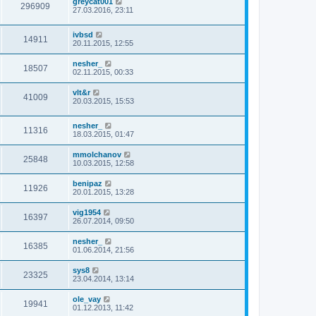
greycat001
296909
27.03.2016, 23:11
ivbsd
14911
20.11.2015, 12:55
nesher_
18507
02.11.2015, 00:33
vlt&r
41009
20.03.2015, 15:53
nesher_
11316
18.03.2015, 01:47
mmolchanov
25848
10.03.2015, 12:58
benipaz
11926
20.01.2015, 13:28
vig1954
16397
26.07.2014, 09:50
nesher_
16385
01.06.2014, 21:56
sys8
23325
23.04.2014, 13:14
ole_vay
19941
01.12.2013, 11:42