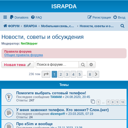
ISRAPDA
Регистрация
Donations
FAQ
Р
е
г
и
с
т
р
а
ц
и
я
Вход
П
ФОРУМ
ISRAPDA
Мобильная связь, сети и ТВ
Новости, советы и обсуждения
о
Новости, советы и обсуждения
и
Модератор:
NetSkipper
с
Правила форума
к
Общие правила форума
Новая тема
Поиск
Расширенный пои
Н
о
в
а
я
т
е
м
а
Страница
1
из
8
1
2
3
4
5
8
След.
236 тем
…
Темы
Помогите выбрать сотовый телефон!
Последнее сообщение
TAMAM
«
24.08.2020, 20:45
Ответы:
247
1
7
8
9
10
…
У меня зазвонил телефон. Кто звонит? Слон.(нет)
Последнее сообщение
dizengoff
«
23.03.2025, 07:19
Ответы:
24
Про eSim и вообще
Последнее сообщение
zlg
«
23.11.2023, 13:38