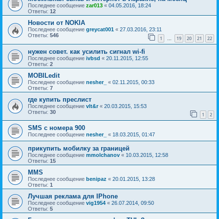
Последнее сообщение
zar013
«
04.05.2016, 18:24
Ответы:
12
Новости от NOKIA
Последнее сообщение
greycat001
«
27.03.2016, 23:11
Ответы:
546
1
19
20
21
22
…
нужен совет. как усилить сигнал wi-fi
Последнее сообщение
ivbsd
«
20.11.2015, 12:55
Ответы:
2
MOBILedit
Последнее сообщение
nesher_
«
02.11.2015, 00:33
Ответы:
7
где купить преслист
Последнее сообщение
vlt&r
«
20.03.2015, 15:53
Ответы:
30
1
2
SMS с номера 900
Последнее сообщение
nesher_
«
18.03.2015, 01:47
прикупить мобилку за границей
Последнее сообщение
mmolchanov
«
10.03.2015, 12:58
Ответы:
15
MMS
Последнее сообщение
benipaz
«
20.01.2015, 13:28
Ответы:
1
Лучшая реклама для IPhone
Последнее сообщение
vig1954
«
26.07.2014, 09:50
Ответы:
5