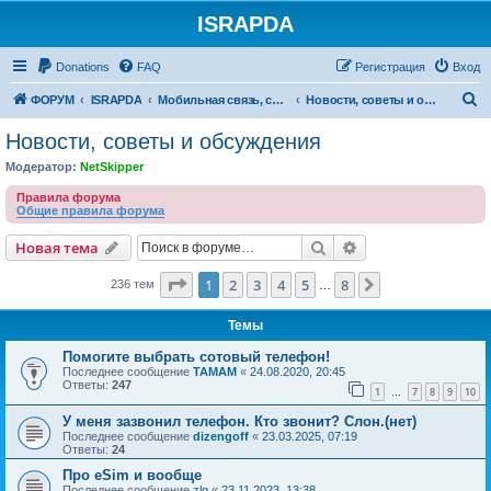
ISRAPDA
Регистрация
Donations
FAQ
Р
е
г
и
с
т
р
а
ц
и
я
Вход
П
ФОРУМ
ISRAPDA
Мобильная связь, сети и ТВ
Новости, советы и обсуждения
о
Новости, советы и обсуждения
и
Модератор:
NetSkipper
с
Правила форума
к
Общие правила форума
Новая тема
Поиск
Расширенный пои
Н
о
в
а
я
т
е
м
а
Страница
1
из
8
1
2
3
4
5
8
След.
236 тем
…
Темы
Помогите выбрать сотовый телефон!
Последнее сообщение
TAMAM
«
24.08.2020, 20:45
Ответы:
247
1
7
8
9
10
…
У меня зазвонил телефон. Кто звонит? Слон.(нет)
Последнее сообщение
dizengoff
«
23.03.2025, 07:19
Ответы:
24
Про eSim и вообще
Последнее сообщение
zlg
«
23.11.2023, 13:38