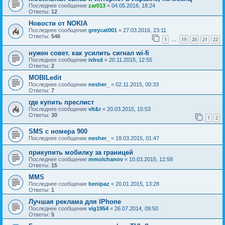
Последнее сообщение
zar013
«
04.05.2016, 18:24
Ответы:
12
Новости от NOKIA
Последнее сообщение
greycat001
«
27.03.2016, 23:11
Ответы:
546
1
19
20
21
22
…
нужен совет. как усилить сигнал wi-fi
Последнее сообщение
ivbsd
«
20.11.2015, 12:55
Ответы:
2
MOBILedit
Последнее сообщение
nesher_
«
02.11.2015, 00:33
Ответы:
7
где купить преслист
Последнее сообщение
vlt&r
«
20.03.2015, 15:53
Ответы:
30
1
2
SMS с номера 900
Последнее сообщение
nesher_
«
18.03.2015, 01:47
прикупить мобилку за границей
Последнее сообщение
mmolchanov
«
10.03.2015, 12:58
Ответы:
15
MMS
Последнее сообщение
benipaz
«
20.01.2015, 13:28
Ответы:
1
Лучшая реклама для IPhone
Последнее сообщение
vig1954
«
26.07.2014, 09:50
Ответы:
5