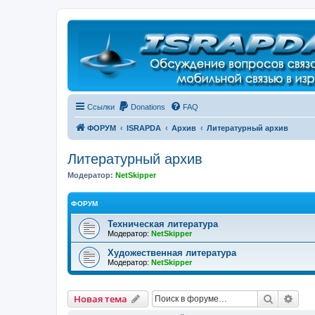
Регистрация
Ссылки
Donations
FAQ
ФОРУМ
ISRAPDA
Архив
Литературный архив
Литературный архив
Модератор:
NetSkipper
ФОРУМ
Техническая литература
Модератор:
NetSkipper
Художественная литература
Модератор:
NetSkipper
Новая тема
Поиск
Рас
Н
о
в
а
я
т
е
м
а