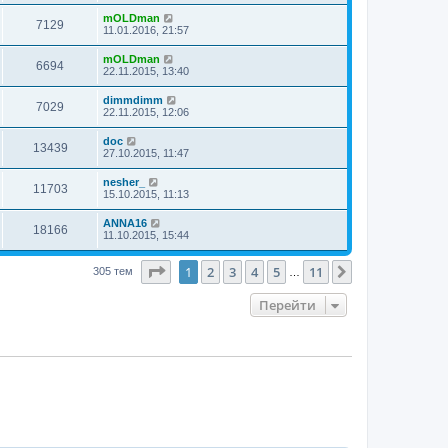
mOLDman
7129
11.01.2016, 21:57
mOLDman
6694
22.11.2015, 13:40
dimmdimm
7029
22.11.2015, 12:06
doc
13439
27.10.2015, 11:47
nesher_
11703
15.10.2015, 11:13
ANNA16
18166
11.10.2015, 15:44
Страница
1
из
11
1
2
3
4
5
11
След.
305 тем
…
Перейти