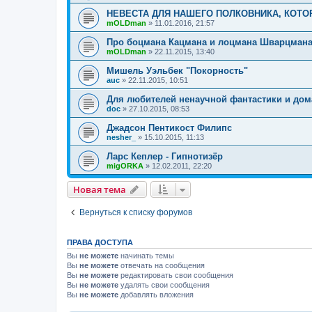
НЕВЕСТА ДЛЯ НАШЕГО ПОЛКОВНИКА, КОТ
mOLDman
»
11.01.2016, 21:57
Про боцмана Кацмана и лоцмана Шварцман
mOLDman
»
22.11.2015, 13:40
Мишель Уэльбек "Покорность"
auc
»
22.11.2015, 10:51
Для любителей ненаучной фантастики и дом
doc
»
27.10.2015, 08:53
Джадсон Пентикост Филипс
nesher_
»
15.10.2015, 11:13
Ларс Кеплер - Гипнотизёр
migORKA
»
12.02.2011, 22:20
Новая тема
Н
о
в
а
я
т
е
м
а
Вернуться к списку форумов
ПРАВА ДОСТУПА
Вы
не можете
начинать темы
Вы
не можете
отвечать на сообщения
Вы
не можете
редактировать свои сообщения
Вы
не можете
удалять свои сообщения
Вы
не можете
добавлять вложения