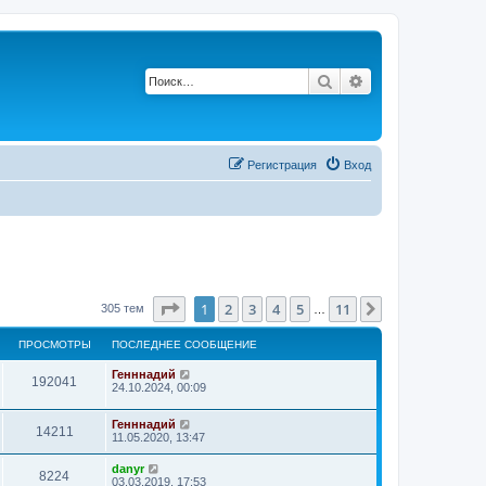
Поиск
Расширенный по
Р
е
г
и
с
т
р
а
ц
и
я
Вход
Страница
1
из
11
1
2
3
4
5
11
След.
305 тем
…
ПРОСМОТРЫ
ПОСЛЕДНЕЕ СООБЩЕНИЕ
Генннадий
192041
24.10.2024, 00:09
Генннадий
14211
11.05.2020, 13:47
danyr
8224
03.03.2019, 17:53