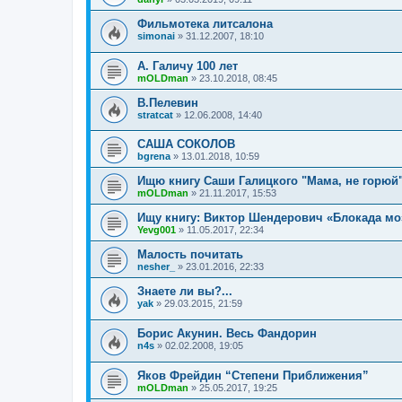
Фильмотека литсалона
simonai
»
31.12.2007, 18:10
A. Галичу 100 лет
mOLDman
»
23.10.2018, 08:45
В.Пелевин
stratcat
»
12.06.2008, 14:40
САША СОКОЛОВ
bgrena
»
13.01.2018, 10:59
Ищю книгу Саши Галицкого "Мама, не горюй
mOLDman
»
21.11.2017, 15:53
Ищу книгу: Виктор Шендерович «Блокада моз
Yevg001
»
11.05.2017, 22:34
Малость почитать
nesher_
»
23.01.2016, 22:33
Знаете ли вы?...
yak
»
29.03.2015, 21:59
Борис Акунин. Весь Фандорин
n4s
»
02.02.2008, 19:05
Яков Фрейдин “Степени Приближения”
mOLDman
»
25.05.2017, 19:25