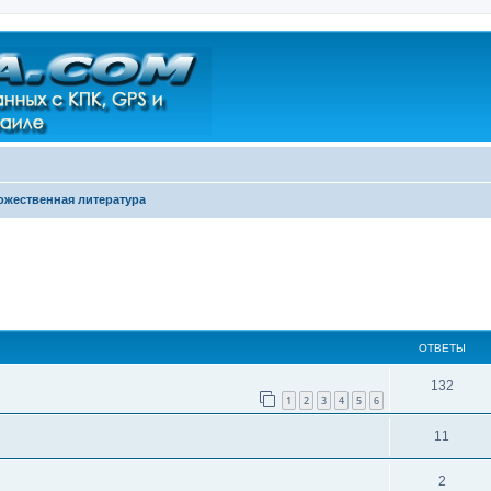
ожественная литература
ширенный поиск
ОТВЕТЫ
132
1
2
3
4
5
6
11
2