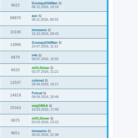
GrumpyOldMan
9622
08.12.2016, 19:19
auc
88870
08.11.2016, 09:33
intrasens
10106
19.10.2016, 00:43
GrumpyOldMan
13994
24.07.2016, 11:12
n4s
6879
04.07.2016, 15:02
mOLDman
6633
02.07.2016, 21:21
colonel
12537
28.04.2016, 19:17
Fotoal
14819
09.04.2016, 20:46
migORKA
25343
19.03.2016, 17:59
mOLDman
6875
03.03.2016, 23:22
intrasens
8651
26.02.2016, 21:38