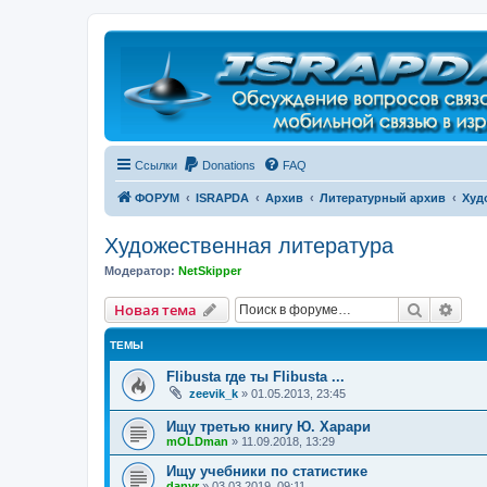
Регистрация
Ссылки
Donations
FAQ
ФОРУМ
ISRAPDA
Архив
Литературный архив
Худ
Художественная литература
Модератор:
NetSkipper
Новая тема
Поиск
Рас
Н
о
в
а
я
т
е
м
а
ТЕМЫ
Flibusta где ты Flibusta ...
zeevik_k
»
01.05.2013, 23:45
Ищу третью книгу Ю. Харари
mOLDman
»
11.09.2018, 13:29
Ищу учебники по статистике
danyr
»
03.03.2019, 09:11