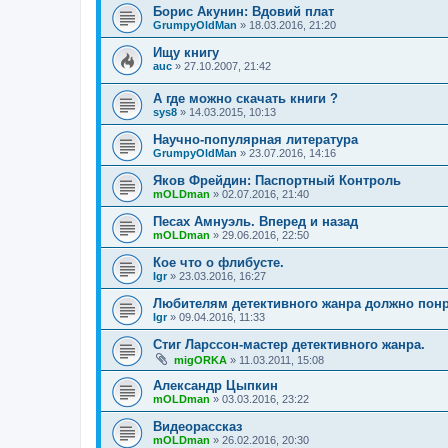
Борис Акунин: Вдовий плат
GrumpyOldMan
»
18.03.2016, 21:20
Ищу книгу
auc
»
27.10.2007, 21:42
А где можно скачать книги ?
sys8
»
14.03.2015, 10:13
Научно-популярная литература
GrumpyOldMan
»
23.07.2016, 14:16
Яков Фрейдин: Паспортный Контроль
mOLDman
»
02.07.2016, 21:40
Песах Амнуэль. Вперед и назад
mOLDman
»
29.06.2016, 22:50
Кое что о флибусте.
Igr
»
23.03.2016, 16:27
Любителям детективного жанра должно понр
Igr
»
09.04.2016, 11:33
Стиг Ларссон-мастер детективного жанра.
migORKA
»
11.03.2011, 15:08
Александр Цыпкин
mOLDman
»
03.03.2016, 23:22
Видеорассказ
mOLDman
»
26.02.2016, 20:30