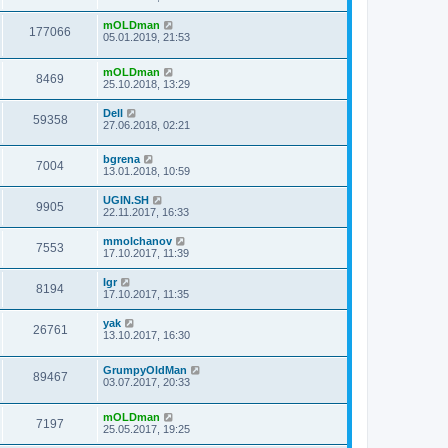
mOLDman
177066
05.01.2019, 21:53
mOLDman
8469
25.10.2018, 13:29
Dell
59358
27.06.2018, 02:21
bgrena
7004
13.01.2018, 10:59
UGIN.SH
9905
22.11.2017, 16:33
mmolchanov
7553
17.10.2017, 11:39
Igr
8194
17.10.2017, 11:35
yak
26761
13.10.2017, 16:30
GrumpyOldMan
89467
03.07.2017, 20:33
mOLDman
7197
25.05.2017, 19:25