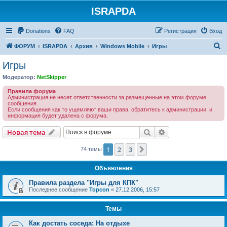
ISRAPDA
Регистрация
Donations
FAQ
Р
е
г
и
с
т
р
а
ц
и
я
Вход
П
ФОРУМ
ISRAPDA
Архив
Windows Mobile
Игры
о
Игры
и
Модератор:
NetSkipper
с
Правила форума
к
Администрация не несет ответственности за размещенные на этом форуме
сообщения.
Если сообщения как то ущемляют ваши права, обратитесь к администрации, и
информация будет удалена с форума.
Новая тема
Поиск
Расширенный пои
Н
о
в
а
я
т
е
м
а
1
2
3
След.
74 темы
Объявления
Правила раздела "Игры для КПК"
Последнее сообщение
Topcon
«
27.12.2006, 15:57
Темы
Как достать соседа: На отдыхе