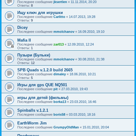
Последнее сообщение
jksertlen
«
11.11.2014, 20:20
Ответы:
8
Ищу ключ для игрушки
Последнее сообщение
Carlitto
«
14.07.2013, 19:28
Ответы:
9
Dicey
Последнее сообщение
mmolchanov
«
16.09.2010, 19:10
Mafia II
Последнее сообщение
zar013
«
12.09.2010, 12:24
Ответы:
1
Пузыри (Бульки)
Последнее сообщение
mmolchanov
«
30.08.2010, 21:38
Ответы:
12
SPB Quads v.1.2.0 build 2665
Последнее сообщение
dimaley
«
18.06.2010, 10:21
Ответы:
5
Игры для gps QUE NQ501
Последнее сообщение
pit
«
27.03.2010, 19:43
игры для детей (фильмы)
Последнее сообщение
borka13
«
23.03.2010, 16:46
Spinballs v.1.2.1
Последнее сообщение
boris58
«
03.03.2010, 18:16
EarthWorm Jim
Последнее сообщение
GrumpyOldMan
«
15.01.2010, 20:04
Преферанс