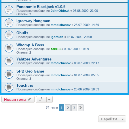
Panoramic Blackjack v1.0.5
Последнее сообщение
JohnOldoak
«
07.08.2009, 21:00
Ответы:
2
Igrecway Hangman
Последнее сообщение
mmolchanov
«
25.07.2009, 14:59
Obulis
Последнее сообщение
igorslon
«
15.07.2009, 20:08
Whomp A Boss
Последнее сообщение
zar013
«
09.07.2009, 10:09
Ответы:
2
Yahtzee Adventures
Последнее сообщение
mmolchanov
«
08.07.2009, 22:17
SPB Geo Game
Последнее сообщение
mmolchanov
«
01.07.2009, 05:55
Ответы:
3
Touchtris
Последнее сообщение
mmolchanov
«
25.06.2009, 18:53
Новая тема
Н
о
в
а
я
т
е
м
а
1
2
3
След.
74 темы
Перейти