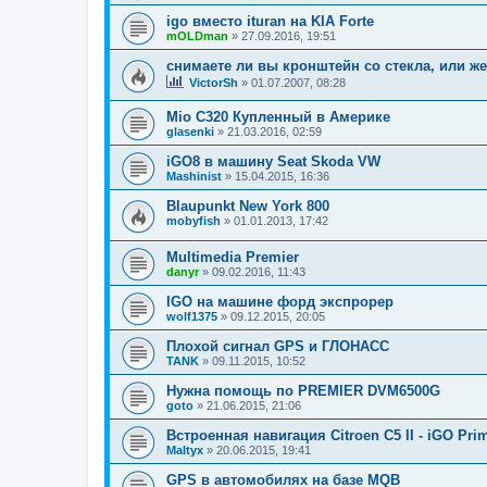
igo вмеcто ituran на KIA Forte
mOLDman
»
27.09.2016, 19:51
снимаете ли вы кронштейн со стекла, или ж
VictorSh
»
01.07.2007, 08:28
Mio C320 Купленный в Америке
glasenki
»
21.03.2016, 02:59
iGO8 в машину Seat Skoda VW
Mashinist
»
15.04.2015, 16:36
Blaupunkt New York 800
mobyfish
»
01.01.2013, 17:42
Multimedia Premier
danyr
»
09.02.2016, 11:43
IGO на машине форд экспрорер
wolf1375
»
09.12.2015, 20:05
Плохой сигнал GPS и ГЛОНАСС
TANK
»
09.11.2015, 10:52
Нужна помощь по PREMIER DVM6500G
goto
»
21.06.2015, 21:06
Встроенная навигация Citroen C5 II - iGO Pri
Maltyx
»
20.06.2015, 19:41
GPS в автомобилях на базе MQB