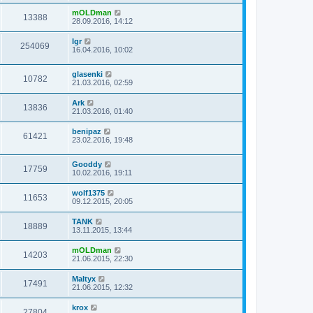
mOLDman
13388
28.09.2016, 14:12
Igr
254069
16.04.2016, 10:02
glasenki
10782
21.03.2016, 02:59
Ark
13836
21.03.2016, 01:40
benipaz
61421
23.02.2016, 19:48
Gooddy
17759
10.02.2016, 19:11
wolf1375
11653
09.12.2015, 20:05
TANK
18889
13.11.2015, 13:44
mOLDman
14203
21.06.2015, 22:30
Maltyx
17491
21.06.2015, 12:32
krox
27804