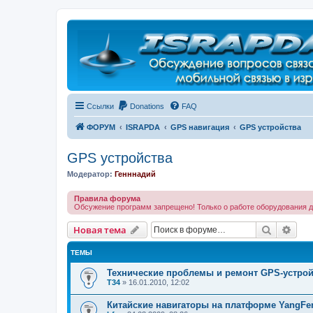
Регистрация
Ссылки
Donations
FAQ
ФОРУМ
ISRAPDA
GPS навигация
GPS устройства
GPS устройства
Модератор:
Генннадий
Правила форума
Обсужение программ запрещено! Только о работе оборудования д
Новая тема
Поиск
Рас
Н
о
в
а
я
т
е
м
а
ТЕМЫ
Технические проблемы и ремонт GPS-устрой
T34
»
16.01.2010, 12:02
Китайские навигаторы на платформе YangFeng