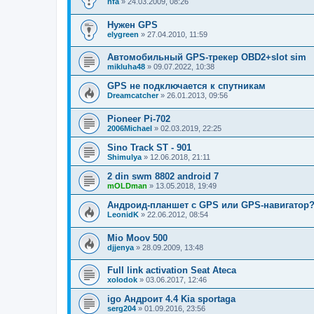
hfa
»
24.03.2009, 08:26
Нужен GPS
elygreen
»
27.04.2010, 11:59
Автомобильный GPS-трекер OBD2+slot sim
mikluha48
»
09.07.2022, 10:38
GPS не подключается к спутникам
Dreamcatcher
»
26.01.2013, 09:56
Pioneer Pi-702
2006Michael
»
02.03.2019, 22:25
Sino Track ST - 901
Shimulya
»
12.06.2018, 21:11
2 din swm 8802 android 7
mOLDman
»
13.05.2018, 19:49
Андроид-планшет с GPS или GPS-навигатор
LeonidK
»
22.06.2012, 08:54
Mio Moov 500
djjenya
»
28.09.2009, 13:48
Full link activation Seat Ateca
xolodok
»
03.06.2017, 12:46
igo Aндроит 4.4 Kia sportaga
serg204
»
01.09.2016, 23:56