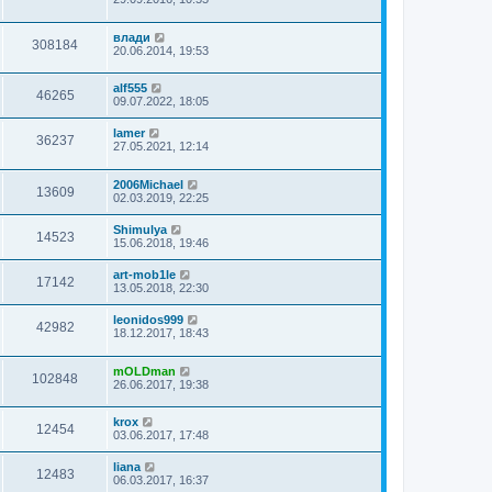
влади
308184
20.06.2014, 19:53
alf555
46265
09.07.2022, 18:05
lamer
36237
27.05.2021, 12:14
2006Michael
13609
02.03.2019, 22:25
Shimulya
14523
15.06.2018, 19:46
art-mob1le
17142
13.05.2018, 22:30
leonidos999
42982
18.12.2017, 18:43
mOLDman
102848
26.06.2017, 19:38
krox
12454
03.06.2017, 17:48
liana
12483
06.03.2017, 16:37