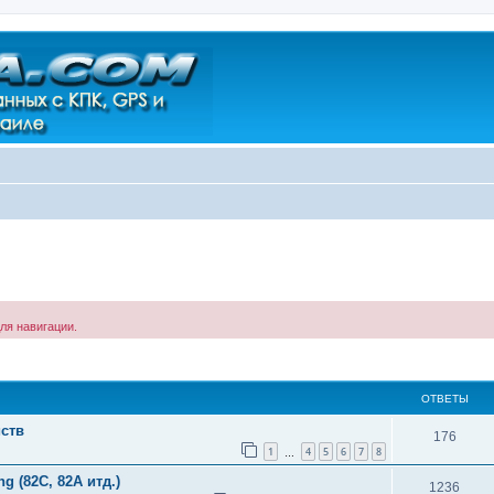
ля навигации.
ширенный поиск
ОТВЕТЫ
ств
176
1
4
5
6
7
8
…
 (82С, 82А итд.)
1236