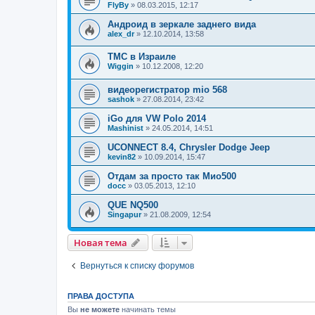
FlyBy
»
08.03.2015, 12:17
Андроид в зеркале заднего вида
alex_dr
»
12.10.2014, 13:58
TMC в Израиле
Wiggin
»
10.12.2008, 12:20
видеорегистратор mio 568
sashok
»
27.08.2014, 23:42
iGo для VW Polo 2014
Mashinist
»
24.05.2014, 14:51
UCONNECT 8.4, Chrysler Dodge Jeep
kevin82
»
10.09.2014, 15:47
Отдам за просто так Мио500
docc
»
03.05.2013, 12:10
QUE NQ500
Singapur
»
21.08.2009, 12:54
Новая тема
Н
о
в
а
я
т
е
м
а
Вернуться к списку форумов
ПРАВА ДОСТУПА
Вы
не можете
начинать темы