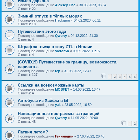
Номер даркона
Последнее сообщение
Aleksey Che
«
30.06.2023, 08:34
Ответы:
22
Зимний отпуск в тёплых морях
Последнее сообщение
Hackguru
«
04.02.2023, 06:11
Ответы:
10
Путешествия этого года
Последнее сообщение
Qwerty
«
04.12.2022, 21:30
Ответы:
4
Штраф за въезд в зону ZTL в Италии
Последнее сообщение
VictorSh
«
09.09.2022, 11:15
Ответы:
4
(COVID19) Путешествие за границу, возможности,
варианты.
Последнее сообщение
rep
«
31.08.2022, 12:47
Ответы:
127
1
2
3
4
5
6
Ссылки на всевозможные карты
Последнее сообщение
MOSFET
«
14.08.2022, 13:47
Ответы:
4
Автобусы из Хайфы в БГ
Последнее сообщение
yak
«
23.05.2022, 16:59
Навигационные программы за границей
Последнее сообщение
Qwerty
«
14.05.2022, 20:00
Ответы:
48
1
2
Латвия летом?
Последнее сообщение
Генннадий
«
27.03.2022, 20:40
Ответы:
4