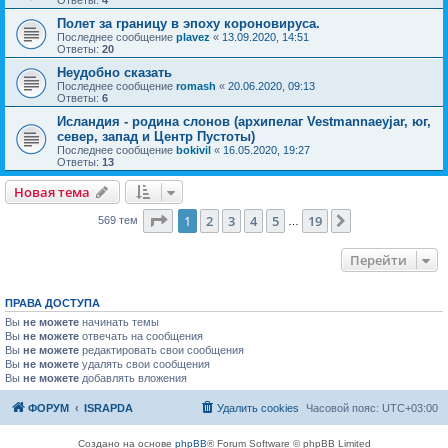
Полет за границу в эпоху короновируса.
Последнее сообщение
plavez
«
13.09.2020, 14:51
Ответы:
20
Неудобно сказать
Последнее сообщение
romash
«
20.06.2020, 09:13
Ответы:
6
Исландия - родина слонов (архипелаг Vestmannaeyjar, юг,
север, запад и Центр Пустоты)
Последнее сообщение
bokivil
«
16.05.2020, 19:27
Ответы:
13
Новая тема
Н
о
в
а
я
т
е
м
а
Страница
1
из
19
1
2
3
4
5
19
След.
569 тем
…
Перейти
ПРАВА ДОСТУПА
Вы
не можете
начинать темы
Вы
не можете
отвечать на сообщения
Вы
не можете
редактировать свои сообщения
Вы
не можете
удалять свои сообщения
Вы
не можете
добавлять вложения
ФОРУМ
ISRAPDA
Удалить cookies
Часовой пояс:
UTC+03:00
Создано на основе
phpBB
® Forum Software © phpBB Limited