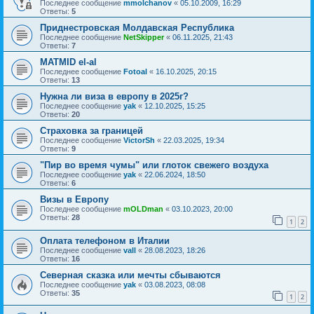
Последнее сообщение
mmolchanov
«
05.10.2009, 16:29
Ответы:
5
Приднестровская Молдавская Республика
Последнее сообщение
NetSkipper
«
06.11.2025, 21:43
Ответы:
7
MATMID el-al
Последнее сообщение
Fotoal
«
16.10.2025, 20:15
Ответы:
13
Нужна ли виза в европу в 2025г?
Последнее сообщение
yak
«
12.10.2025, 15:25
Ответы:
20
Страховка за границей
Последнее сообщение
VictorSh
«
22.03.2025, 19:34
Ответы:
9
"Пир во время чумы" или глоток свежего воздуха
Последнее сообщение
yak
«
22.06.2024, 18:50
Ответы:
6
Визы в Европу
Последнее сообщение
mOLDman
«
03.10.2023, 20:00
Ответы:
28
1
2
Оплата телефоном в Италии
Последнее сообщение
vall
«
28.08.2023, 18:26
Ответы:
16
Северная сказка или мечты сбываются
Последнее сообщение
yak
«
03.08.2023, 08:08
Ответы:
35
1
2