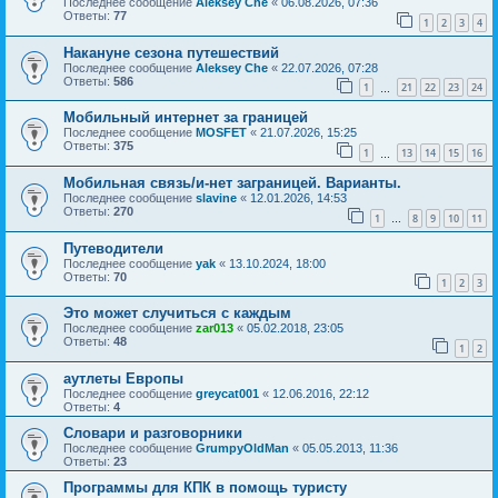
Последнее сообщение
Aleksey Che
«
06.08.2026, 07:36
Ответы:
77
1
2
3
4
Накануне сезона путешествий
Последнее сообщение
Aleksey Che
«
22.07.2026, 07:28
Ответы:
586
1
21
22
23
24
…
Мобильный интернет за границей
Последнее сообщение
MOSFET
«
21.07.2026, 15:25
Ответы:
375
1
13
14
15
16
…
Мобильная связь/и-нет заграницей. Варианты.
Последнее сообщение
slavine
«
12.01.2026, 14:53
Ответы:
270
1
8
9
10
11
…
Путеводители
Последнее сообщение
yak
«
13.10.2024, 18:00
Ответы:
70
1
2
3
Это может случиться с каждым
Последнее сообщение
zar013
«
05.02.2018, 23:05
Ответы:
48
1
2
аутлеты Европы
Последнее сообщение
greycat001
«
12.06.2016, 22:12
Ответы:
4
Словари и разговорники
Последнее сообщение
GrumpyOldMan
«
05.05.2013, 11:36
Ответы:
23
Программы для КПК в помощь туристу