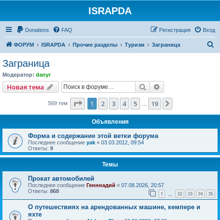
ISRAPDA
Регистрация
Donations
FAQ
Р
е
г
и
с
т
р
а
ц
и
я
Вход
П
ФОРУМ
ISRAPDA
Прочие разделы
Туризм
Заграница
о
Заграница
и
Модератор:
danyr
с
Новая тема
Поиск
Расширенный пои
Н
о
в
а
я
т
е
м
а
к
Страница
1
из
19
1
2
3
4
5
19
След.
569 тем
…
Объявления
Форма и содержание этой ветки форума
Последнее сообщение
yak
«
03.03.2012, 09:54
Ответы:
9
Темы
Прокат автомобилей
Последнее сообщение
Генннадий
«
07.08.2026, 20:57
Ответы:
868
1
32
33
34
35
…
О путешествиях на арендованных машине, кемпере и
яхте