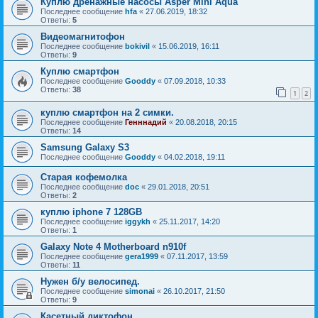
Куплю дренажные насосы Asper Mini Aqua
Последнее сообщение
hfa
«
27.06.2019, 18:32
Ответы:
5
Видеомагнитофон
Последнее сообщение
bokivil
«
15.06.2019, 16:11
Ответы:
9
Куплю смартфон
Последнее сообщение
Gooddy
«
07.09.2018, 10:33
Ответы:
38
1
2
куплю смартфон на 2 симки.
Последнее сообщение
Генннадий
«
20.08.2018, 20:15
Ответы:
14
Samsung Galaxy S3
Последнее сообщение
Gooddy
«
04.02.2018, 19:11
Старая кофемолка
Последнее сообщение
doc
«
29.01.2018, 20:51
Ответы:
2
куплю iphone 7 128GB
Последнее сообщение
iggykh
«
25.11.2017, 14:20
Ответы:
1
Galaxy Note 4 Motherboard n910f
Последнее сообщение
gera1999
«
07.11.2017, 13:59
Ответы:
11
Нужен б/у велосипед.
Последнее сообщение
simonai
«
26.10.2017, 21:50
Ответы:
9
Касетный диктофон