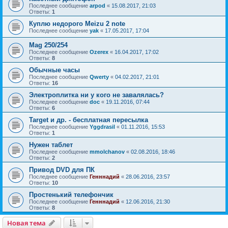
Последнее сообщение
arpod
«
15.08.2017, 21:03
Ответы:
1
Куплю недорого Meizu 2 note
Последнее сообщение
yak
«
17.05.2017, 17:04
Mag 250/254
Последнее сообщение
Ozerex
«
16.04.2017, 17:02
Ответы:
8
Обычные часы
Последнее сообщение
Qwerty
«
04.02.2017, 21:01
Ответы:
16
Электроплитка ни у кого не завалялась?
Последнее сообщение
doc
«
19.11.2016, 07:44
Ответы:
6
Target и др. - бесплатная пересылка
Последнее сообщение
Yggdrasil
«
01.11.2016, 15:53
Ответы:
1
Нужен таблет
Последнее сообщение
mmolchanov
«
02.08.2016, 18:46
Ответы:
2
Привод DVD для ПК
Последнее сообщение
Генннадий
«
28.06.2016, 23:57
Ответы:
10
Простенький телефончик
Последнее сообщение
Генннадий
«
12.06.2016, 21:30
Ответы:
8
Новая тема
Н
о
в
а
я
т
е
м
а