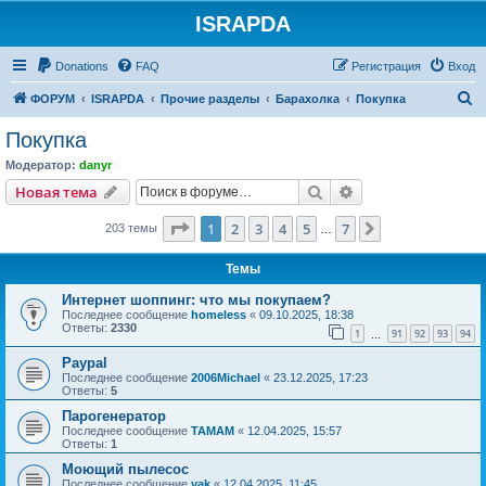
ISRAPDA
Регистрация
Donations
FAQ
Р
е
г
и
с
т
р
а
ц
и
я
Вход
П
ФОРУМ
ISRAPDA
Прочие разделы
Барахолка
Покупка
о
Покупка
и
Модератор:
danyr
с
Новая тема
Поиск
Расширенный пои
Н
о
в
а
я
т
е
м
а
к
Страница
1
из
7
1
2
3
4
5
7
След.
203 темы
…
Темы
Интернет шоппинг: что мы покупаем?
Последнее сообщение
homeless
«
09.10.2025, 18:38
Ответы:
2330
1
91
92
93
94
…
Paypal
Последнее сообщение
2006Michael
«
23.12.2025, 17:23
Ответы:
5
Парогенератор
Последнее сообщение
TAMAM
«
12.04.2025, 15:57
Ответы:
1
Моющий пылесос
Последнее сообщение
yak
«
12.04.2025, 11:45