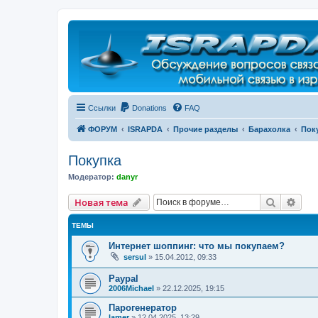
Регистрация
Ссылки
Donations
FAQ
ФОРУМ
ISRAPDA
Прочие разделы
Барахолка
Пок
Покупка
Модератор:
danyr
Новая тема
Поиск
Рас
Н
о
в
а
я
т
е
м
а
ТЕМЫ
Интернет шоппинг: что мы покупаем?
sersul
»
15.04.2012, 09:33
Paypal
2006Michael
»
22.12.2025, 19:15
Парогенератор
lamer
»
12.04.2025, 13:29