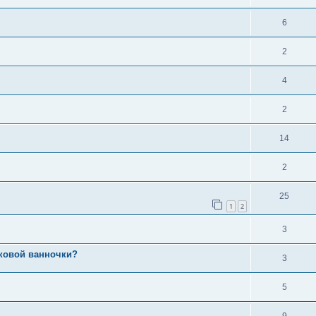
6
2
4
2
14
2
25
1
2
3
ковой ванночки?
3
5
9