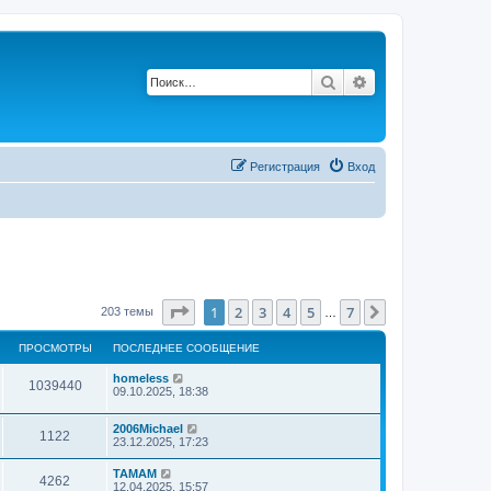
Поиск
Расширенный по
Р
е
г
и
с
т
р
а
ц
и
я
Вход
Страница
1
из
7
1
2
3
4
5
7
След.
203 темы
…
ПРОСМОТРЫ
ПОСЛЕДНЕЕ СООБЩЕНИЕ
homeless
1039440
09.10.2025, 18:38
2006Michael
1122
23.12.2025, 17:23
TAMAM
4262
12.04.2025, 15:57