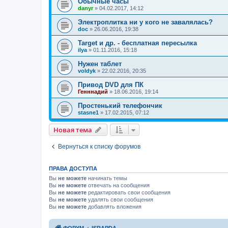
Обычные часы
danyr
»
04.02.2017, 14:12
Электроплитка ни у кого не завалялась?
doc
»
26.06.2016, 19:38
Target и др. - бесплатная пересылка
ilya
»
01.11.2016, 15:18
Нужен таблет
voldyk
»
22.02.2016, 20:35
Привод DVD для ПК
Генннадий
»
18.06.2016, 19:14
Простенький телефончик
stasne1
»
17.02.2015, 07:12
Новая тема
Н
о
в
а
я
т
е
м
а
Вернуться к списку форумов
ПРАВА ДОСТУПА
Вы
не можете
начинать темы
Вы
не можете
отвечать на сообщения
Вы
не можете
редактировать свои сообщения
Вы
не можете
удалять свои сообщения
Вы
не можете
добавлять вложения
ФОРУМ
ISRAPDA