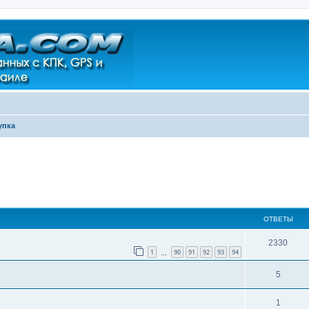
упка
ширенный поиск
ОТВЕТЫ
2330
1
90
91
92
93
94
…
5
1