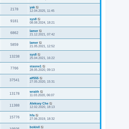
yak
2178
12.04.2025, 11:45
sys8
9181
08.08.2024, 18:21
lamer
6862
21.12.2021, 07:42
lamer
5859
21.05.2021, 12:52
sys8
13238
25.04.2021, 16:22
stasne1
7766
28.05.2020, 09:13
alf555
37541
27.05.2020, 15:31
wraith
13178
11.03.2020, 06:07
Aleksey Che
11388
12.02.2020, 18:13
hfa
15776
27.06.2019, 18:32
bokivil
19505