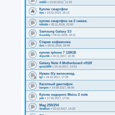
mikki
»
13.03.2012, 12:35
Куплю смартфон
ilya
»
23.02.2015, 16:13
куплю смартфон на 2 симки.
tdktdk
»
30.11.2016, 22:00
Samsung Galaxy S3
Gooddy
»
04.02.2018, 19:11
Старая кофемолка
doc
»
29.01.2018, 18:49
куплю iphone 7 128GB
Alyur56
»
24.11.2017, 22:35
Galaxy Note 4 Motherboard n910f
gera1999
»
24.10.2017, 14:53
Нужен б/у велосипед.
Igr
»
24.10.2017, 17:29
Касетный диктофон
bergen
»
14.08.2017, 06:00
Куплю недорого Meizu 2 note
yak
»
17.05.2017, 17:04
Mag 250/254
SeaRun
»
02.02.2017, 14:28