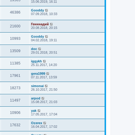
15.06.2019, 16:11
Gooddy
46386
07.09.2018, 10:33
Генннадий
21600
20.08.2018, 20:15
Gooddy
10993
04.02.2018, 19:11
doc
13509
29.01.2018, 20:51
iggykh
11385
25.11.2017, 14:20
gera1999
17961
07.11.2017, 13:59
simonai
18273
26.10.2017, 21:50
arpod
11497
15.08.2017, 21:03
yak
10906
17.05.2017, 17:04
Ozerex
17632
16.04.2017, 17:02