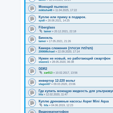
Моющий пылесос
mikluha48
»
11.04.2025, 17:22
Куплю или приму в подарок.
sys8
»
28.08.2021, 14:25
Fiberglass
lamer
»
20.12.2021, 22:18
Бинокль
lamer
»
17.05.2021, 21:26
Камера слежения (מצלמת אבטחה)
2006Michael
»
22.09.2020, 17:14
Нужен не новый, но работающий смартфон
stasne1
»
28.05.2020, 06:38
DDR2
zar013
»
10.02.2017, 13:56
инвертор 12-220 вольт
vlagen67
»
09.03.2020, 23:06
Где купить моющую жидкость для ультразву
hfa
»
12.02.2020, 11:47
Куплю дренажные насосы Asper Mini Aqua
hfa
»
04.06.2019, 12:23
Видеомагнитофон