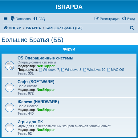
ISRAPDA
Регистрация
Donations
FAQ
Р
е
г
и
с
т
р
а
ц
и
я
Вход
П
ФОРУМ
ISRAPDA
Большие Братья (ББ)
о
Большие Братья (ББ)
и
Форум
с
к
OS Операционные системы
Операционные сиcтемы
Модератор:
NetSkipper
Подфорумы:
Windows 7
,
Windows 8
,
Windows 10
,
MAC OS
Темы:
331
Софт (SOFTWARE)
Все о софте.
Модератор:
NetSkipper
Темы:
972
Железо (HARDWARE)
Все о железе
Модератор:
NetSkipper
Темы:
440
Игры для ПК
Игры для ПК всевозможных жанров включая "онлайновые".
Модератор:
NetSkipper
Темы:
52