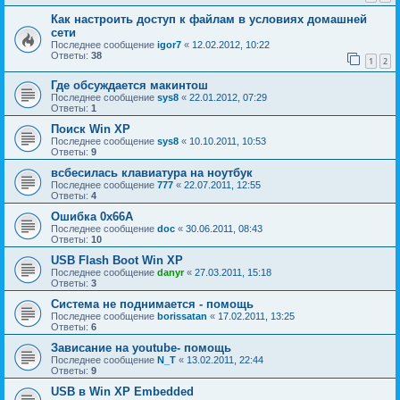
Как настроить доступ к файлам в условиях домашней
сети
Последнее сообщение
igor7
«
12.02.2012, 10:22
Ответы:
38
1
2
Где обсуждается макинтош
Последнее сообщение
sys8
«
22.01.2012, 07:29
Ответы:
1
Поиск Win XP
Последнее сообщение
sys8
«
10.10.2011, 10:53
Ответы:
9
всбесилась клавиатура на ноутбук
Последнее сообщение
777
«
22.07.2011, 12:55
Ответы:
4
Ошибка 0х66А
Последнее сообщение
doc
«
30.06.2011, 08:43
Ответы:
10
USB Flash Boot Win XP
Последнее сообщение
danyr
«
27.03.2011, 15:18
Ответы:
3
Система не поднимается - помощь
Последнее сообщение
borissatan
«
17.02.2011, 13:25
Ответы:
6
Зависание на youtube- помощь
Последнее сообщение
N_T
«
13.02.2011, 22:44
Ответы:
9
USB в Win XP Embedded