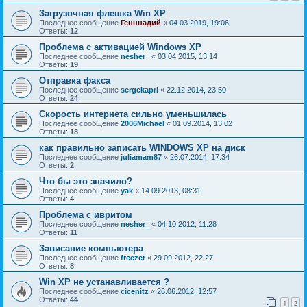
Загрузочная флешка Win XP
Последнее сообщение
Генннадий
«
04.03.2019, 19:06
Ответы:
12
Проблема с активацией Windows XP
Последнее сообщение
nesher_
«
03.04.2015, 13:14
Ответы:
19
Отправка факса
Последнее сообщение
sergekapri
«
22.12.2014, 23:50
Ответы:
24
Скорость интернета сильно уменьшилась
Последнее сообщение
2006Michael
«
01.09.2014, 13:02
Ответы:
18
как правильно записать WINDOWS XP на диск
Последнее сообщение
juliamam87
«
26.07.2014, 17:34
Ответы:
2
Что бы это значило?
Последнее сообщение
yak
«
14.09.2013, 08:31
Ответы:
4
Проблема с ивритом
Последнее сообщение
nesher_
«
04.10.2012, 11:28
Ответы:
11
Зависание компьютера
Последнее сообщение
freezer
«
29.09.2012, 22:27
Ответы:
8
Win XP не устанавливается ?
Последнее сообщение
cicenitz
«
26.06.2012, 12:57
Ответы:
44
1
2