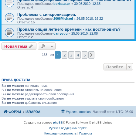
Последнее сообщение
borissatan
«
30.05.2010, 12:35
Ответы:
4
Проблемы с синхронизацией.
Последнее сообщение
2006Michael
«
26.05.2010, 16:22
Ответы:
15
Пропала опция летнего времени - как востоновить?
Последнее сообщение
danygug
«
25.05.2010, 22:08
Ответы:
2
Новая тема
Н
о
в
а
я
т
е
м
а
1
2
3
4
5
След.
138 тем
Перейти
ПРАВА ДОСТУПА
Вы
не можете
начинать темы
Вы
не можете
отвечать на сообщения
Вы
не можете
редактировать свои сообщения
Вы
не можете
удалять свои сообщения
Вы
не можете
добавлять вложения
ФОРУМ
ISRAPDA
Удалить cookies
Часовой пояс:
UTC+03:00
Создано на основе
phpBB
® Forum Software © phpBB Limited
Русская поддержка phpBB
Конфиденциальность
|
Правила