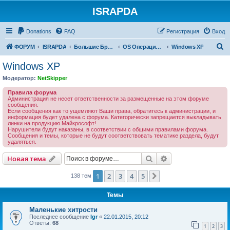
ISRAPDA
Регистрация
Donations
FAQ
Р
е
г
и
с
т
р
а
ц
и
я
Вход
П
ФОРУМ
ISRAPDA
Большие Братья (ББ)
OS Операционные системы
Windows XP
о
Windows XP
и
Модератор:
NetSkipper
с
Правила форума
к
Администрация не несет ответственности за размещенные на этом форуме
сообщения.
Если сообщения как то ущемляют Ваши права, обратитесь к администрации, и
информация будет удалена с форума. Категорически запрещается выкладывать
линки на продукцию Майкрософт!
Нарушители будут наказаны, в соответствии с общими правилами форума.
Сообщения и темы, которые не будут соответствовать тематике раздела, будут
удаляться.
Новая тема
Поиск
Расширенный пои
Н
о
в
а
я
т
е
м
а
1
2
3
4
5
След.
138 тем
Темы
Маленькие хитрости
Последнее сообщение
Igr
«
22.01.2015, 20:12
Ответы:
68
1
2
3