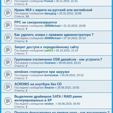
Последнее сообщение
Fotoal
«
20.11.2010, 21:31
Ответы:
4
Нужен MUI с иврита на русский или английский
Последнее сообщение
danygug
«
25.10.2010, 19:08
Ответы:
10
PPC не синхронизируется
Последнее сообщение
2006Michael
«
21.10.2010, 18:08
Ответы:
9
Как удалить юзера с правами администратора ?
Последнее сообщение
2006Michael
«
07.10.2010, 20:10
Ответы:
4
Запрет доступа к определённому сайту
Последнее сообщение
zar013
«
05.10.2010, 21:14
Ответы:
7
Групповое отключение USB девайсов - как устроить?
Последнее сообщение
Osmium
«
05.09.2010, 20:23
Ответы:
2
windows стопорится при загрузке
Последнее сообщение
borissatan
«
04.09.2010, 23:10
Ответы:
7
ACRONIS на ноутбуке без CD
Последнее сообщение
Aharon
«
29.08.2010, 19:55
Ответы:
2
Выделение драйверов SATA / RAID ранее
интегрированных в XP
Последнее сообщение
nesher_
«
03.06.2010, 00:40
Ответы:
2
Пропала фокусировка на первое окно - как востоновить?