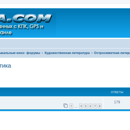
зыкальные-кино- форумы
Художественная литература
Остросюжетная литера
тика
ширенный поиск
ОТВЕТЫ
179
1
4
5
6
7
8
…