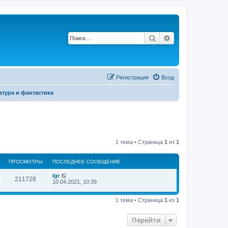
Поиск
Расширенный по
Р
е
г
и
с
т
р
а
ц
и
я
Вход
тура и фантастика
1 тема • Страница
1
из
1
ПРОСМОТРЫ
ПОСЛЕДНЕЕ СООБЩЕНИЕ
Igr
211728
10.04.2021, 10:39
1 тема • Страница
1
из
1
Перейти