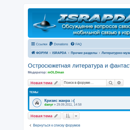
Регистрация
Ссылки
Donations
FAQ
ФОРУМ
ISRAPDA
Прочие разделы
Литературно-му
Остросюжетная литература и фантас
Модератор:
mOLDman
Новая тема
Поиск
Рас
Н
о
в
а
я
т
е
м
а
ТЕМЫ
Кризис жанра :-(
danyr
»
29.09.2011, 14:58
Новая тема
Н
о
в
а
я
т
е
м
а
Вернуться к списку форумов