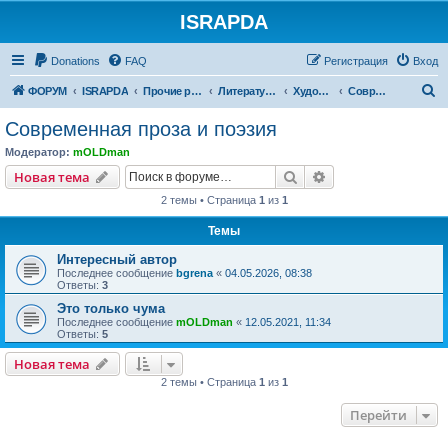
ISRAPDA
Регистрация
Donations
FAQ
Р
е
г
и
с
т
р
а
ц
и
я
Вход
П
ФОРУМ
ISRAPDA
Прочие разделы
Литературно-музыкальные-кино- форумы
Художественная литература
Современная проза и поэзия
о
Современная проза и поэзия
и
Модератор:
mOLDman
с
Новая тема
Поиск
Расширенный пои
Н
о
в
а
я
т
е
м
а
к
2 темы • Страница
1
из
1
Темы
Интересный автор
Последнее сообщение
bgrena
«
04.05.2026, 08:38
Ответы:
3
Это только чума
Последнее сообщение
mOLDman
«
12.05.2021, 11:34
Ответы:
5
Новая тема
Н
о
в
а
я
т
е
м
а
2 темы • Страница
1
из
1
Перейти