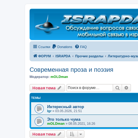
Регистрация
Ссылки
Donations
FAQ
ФОРУМ
ISRAPDA
Прочие разделы
Литературно-му
Современная проза и поэзия
Модератор:
mOLDman
Новая тема
Поиск
Рас
Н
о
в
а
я
т
е
м
а
ТЕМЫ
Интересный автор
Igr
»
03.05.2026, 21:51
Это только чума
mOLDman
»
08.05.2021, 16:26
Новая тема
Н
о
в
а
я
т
е
м
а