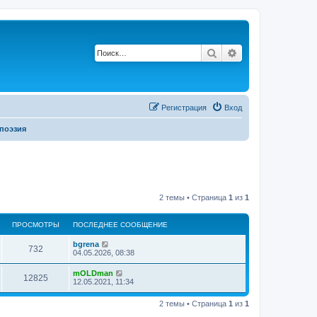
Поиск
Расширенный по
Р
е
г
и
с
т
р
а
ц
и
я
Вход
поэзия
2 темы • Страница
1
из
1
ПРОСМОТРЫ
ПОСЛЕДНЕЕ СООБЩЕНИЕ
bgrena
732
04.05.2026, 08:38
mOLDman
12825
12.05.2021, 11:34
2 темы • Страница
1
из
1