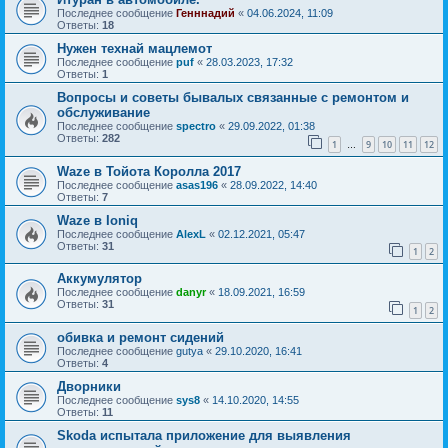
Последнее сообщение
Генннадий
«
04.06.2024, 11:09
Ответы:
18
Нужен технай мацлемот
Последнее сообщение
puf
«
28.03.2023, 17:32
Ответы:
1
Вопросы и советы бывалых связанные с ремонтом и
обслуживание
Последнее сообщение
spectro
«
29.09.2022, 01:38
Ответы:
282
1
9
10
11
12
…
Waze в Тойота Королла 2017
Последнее сообщение
asas196
«
28.09.2022, 14:40
Ответы:
7
Waze в Ioniq
Последнее сообщение
AlexL
«
02.12.2021, 05:47
Ответы:
31
1
2
Аккумулятор
Последнее сообщение
danyr
«
18.09.2021, 16:59
Ответы:
31
1
2
обивка и ремонт сидений
Последнее сообщение
gutya
«
29.10.2020, 16:41
Ответы:
4
Дворники
Последнее сообщение
sys8
«
14.10.2020, 14:55
Ответы:
11
Skoda испытала приложение для выявления