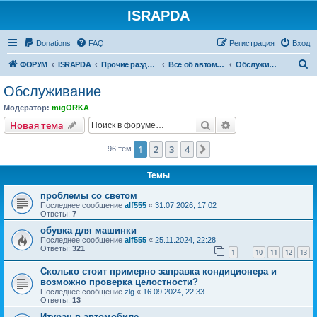
ISRAPDA
Регистрация
Donations
FAQ
Р
е
г
и
с
т
р
а
ц
и
я
Вход
П
ФОРУМ
ISRAPDA
Прочие разделы
Все об автомобилях.
Обслуживание
о
Обслуживание
и
Модератор:
migORKA
с
Новая тема
Поиск
Расширенный пои
Н
о
в
а
я
т
е
м
а
к
1
2
3
4
След.
96 тем
Темы
проблемы со светом
Последнее сообщение
alf555
«
31.07.2026, 17:02
Ответы:
7
обувка для машинки
Последнее сообщение
alf555
«
25.11.2024, 22:28
Ответы:
321
1
10
11
12
13
…
Сколько стоит примерно заправка кондиционера и
возможно проверка целостности?
Последнее сообщение
zlg
«
16.09.2024, 22:33
Ответы:
13
Итуран в автомобиле.