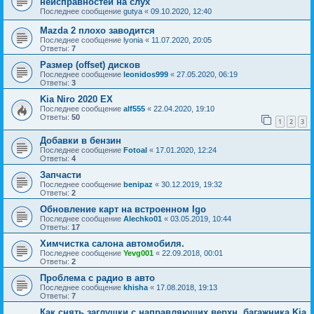
неисправностей на слух
Последнее сообщение
gutya
«
09.10.2020, 12:40
Mazda 2 плохо заводится
Последнее сообщение
lyonia
«
11.07.2020, 20:05
Ответы:
7
Размер (offset) дисков
Последнее сообщение
leonidos999
«
27.05.2020, 06:19
Ответы:
3
Kia Niro 2020 EX
Последнее сообщение
alf555
«
22.04.2020, 19:10
Ответы:
50
1
2
3
Добавки в бензин
Последнее сообщение
Fotoal
«
17.01.2020, 12:24
Ответы:
4
Запчасти
Последнее сообщение
benipaz
«
30.12.2019, 19:32
Ответы:
2
Обновление карт на встроенном Igo
Последнее сообщение
Alechko01
«
03.05.2019, 10:44
Ответы:
17
Химчистка салона автомобиля.
Последнее сообщение
Yevg001
«
22.09.2018, 00:01
Ответы:
2
Проблема с радио в авто
Последнее сообщение
khisha
«
17.08.2018, 19:13
Ответы:
7
Как снять заглушки с направляющих верхн. багажника Kia