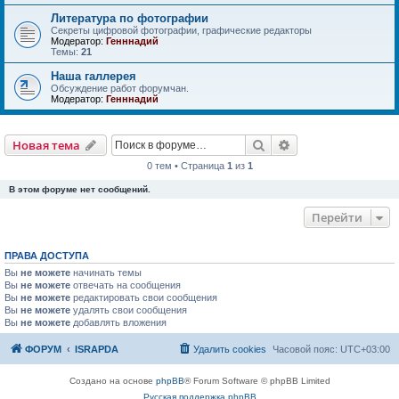
Литература по фотографии
Секреты цифровой фотографии, графические редакторы
Модератор:
Генннадий
Темы:
21
Наша галлерея
Обсуждение работ форумчан.
Модератор:
Генннадий
Новая тема
Поиск
Расширенный пои
Н
о
в
а
я
т
е
м
а
0 тем • Страница
1
из
1
В этом форуме нет сообщений.
Перейти
ПРАВА ДОСТУПА
Вы
не можете
начинать темы
Вы
не можете
отвечать на сообщения
Вы
не можете
редактировать свои сообщения
Вы
не можете
удалять свои сообщения
Вы
не можете
добавлять вложения
ФОРУМ
ISRAPDA
Удалить cookies
Часовой пояс:
UTC+03:00
Создано на основе
phpBB
® Forum Software © phpBB Limited
Русская поддержка phpBB