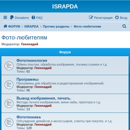
ISRAPDA
Регистрация
Donations
FAQ
Р
е
г
и
с
т
р
а
ц
и
я
Вход
П
ФОРУМ
ISRAPDA
Прочие разделы
Фото-любителям
о
Фото-любителям
и
Модератор:
Генннадий
с
Форум
к
Фототехнология
Обмен опытом, обработка изображеия, техника съемки и т.д
Модератор:
Генннадий
Темы:
62
Программы
Программы для обработки и редактирования изображений.
Модератор:
Генннадий
Темы:
95
Вывод изображения, печать.
Методы печати изображения, мини-лабы, принтера и т.д.
Модератор:
Генннадий
Темы:
13
Фототехника
Обсуждение девайсов и аксессуаров, советы при покупке, и т.д
Модератор:
Генннадий
Темы:
129