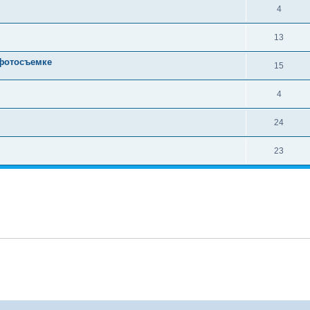
4
13
 фотосъемке
15
4
24
23