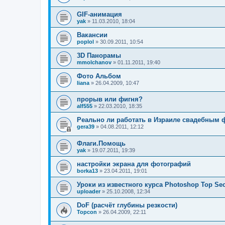
GIF-анимация
yak
»
11.03.2010, 18:04
Вакансии
poplol
»
30.09.2011, 10:54
3D Панорамы
mmolchanov
»
01.11.2011, 19:40
Фото Альбом
liana
»
26.04.2009, 10:47
прорыв или фигня?
alf555
»
22.03.2010, 18:35
Реально ли работать в Израиле свадебным
gera39
»
04.08.2011, 12:12
Флаги.Помощь
yak
»
19.07.2011, 19:39
настройки экрана для фотографий
borka13
»
23.04.2011, 19:01
Уроки из известного курса Photoshop Top Sec
uploader
»
25.10.2008, 12:34
DoF (расчёт глубины резкости)
Topcon
»
26.04.2009, 22:11