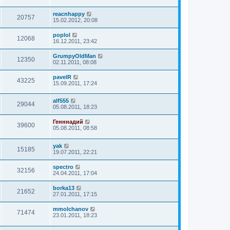
reacnhappy
20757
15.02.2012, 20:08
poplol
12068
16.12.2011, 23:42
GrumpyOldMan
12350
02.11.2011, 08:08
pavelR
43225
15.09.2011, 17:24
alf555
29044
05.08.2011, 18:23
Генннадий
39600
05.08.2011, 08:58
yak
15185
19.07.2011, 22:21
spectro
32156
24.04.2011, 17:04
borka13
21652
27.01.2011, 17:15
mmolchanov
71474
23.01.2011, 18:23