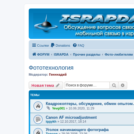
Регистрация
Ссылки
Donations
FAQ
ФОРУМ
ISRAPDA
Прочие разделы
Фото-любителям
Фототехнология
Модератор:
Генннадий
Новая тема
Поиск
Рас
Н
о
в
а
я
т
е
м
а
ТЕМЫ
Квадрокоптеры, обсуждение, обмен опытом.
Yevg001
»
10.06.2020, 11:29
Canon AF microadjustment
iggykh
»
12.10.2017, 18:14
Уголок начинающего фотографа
Topcon
»
28.09.2008, 23:36