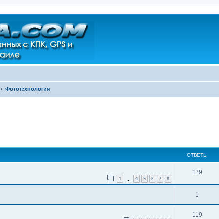
Фототехнология
ширенный поиск
ОТВЕТЫ
179
1
4
5
6
7
8
…
1
119