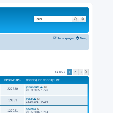
Поиск
Расширенный по
Р
е
г
и
с
т
р
а
ц
и
я
Вход
1
2
3
След.
61 тема
ПРОСМОТРЫ
ПОСЛЕДНЕЕ СООБЩЕНИЕ
johnsmithyai
227330
20.03.2025, 12:26
yura422
13833
13.10.2017, 00:36
spectro
127021
20.05.2016, 13:14