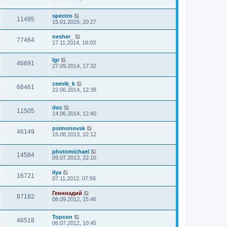
spectro
11495
15.01.2015, 20:27
nesher_
77464
17.11.2014, 18:03
Igr
46691
27.09.2014, 17:32
zeevik_k
66461
22.06.2014, 12:38
doc
11505
14.06.2014, 12:40
psimonovsk
46149
15.08.2013, 22:12
photomichael
14584
09.07.2013, 22:10
ilya
16721
07.11.2012, 07:56
Генннадий
87182
08.09.2012, 15:46
Topcon
46518
06.07.2012, 10:45