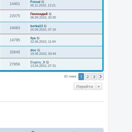
Fotoal
14401
05.11.2010, 13:21
Генннадий
22075
06.09.2010, 20:30
borka13
24083
25.06.2010, 07:16
ilya
14795
22.06.2010, 11:04
doc
32645
19.06.2010, 00:44
Evgeny_B
27856
13.04.2010, 07:31
1
2
3
След.
61 тема
Перейти