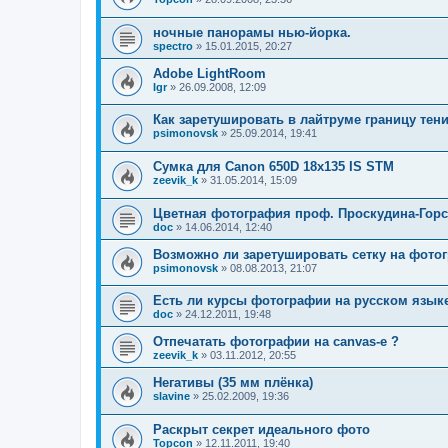
ночные панорамы нью-йорка.
spectro
»
15.01.2015, 20:27
Adobe LightRoom
Igr
»
26.09.2008, 12:09
Как заретушировать в лайтруме границу тени
psimonovsk
»
25.09.2014, 19:41
Сумка для Canon 650D 18x135 IS STM
zeevik_k
»
31.05.2014, 15:09
Цветная фотография проф. Проскудина-Горс
doc
»
14.06.2014, 12:40
Возможно ли заретушировать сетку на фото
psimonovsk
»
08.08.2013, 21:07
Есть ли курсы фотографии на русском языке
doc
»
24.12.2011, 19:48
Oтпечатать фотографии на canvas-е ?
zeevik_k
»
03.11.2012, 20:55
Негативы (35 мм плёнка)
slavine
»
25.02.2009, 19:36
Раскрыт секрет идеального фото
Topcon
»
12.11.2011, 19:40