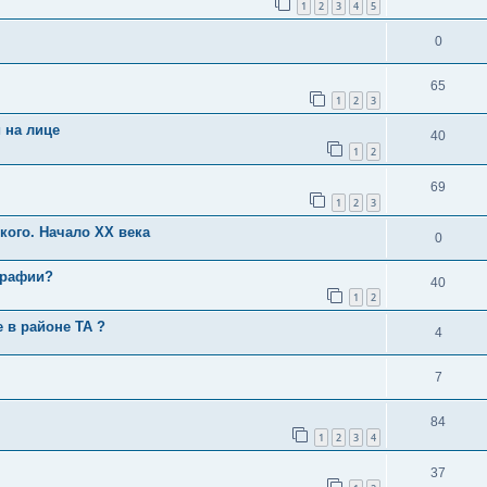
1
2
3
4
5
0
65
1
2
3
 на лице
40
1
2
69
1
2
3
кого. Начало ХХ века
0
графии?
40
1
2
 в районе ТА ?
4
7
84
1
2
3
4
37