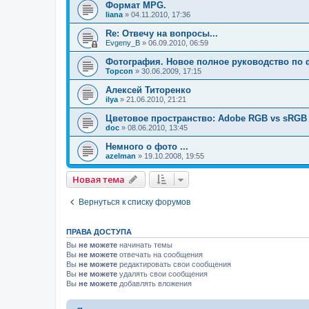
Формат MPG.
liana
»
04.11.2010, 17:36
Re: Отвечу на вопросы...
Evgeny_B
»
06.09.2010, 06:59
Фотография. Новое полное руководство по
Topcon
»
30.06.2009, 17:15
Алексей Титоренко
ilya
»
21.06.2010, 21:21
Цветовое пространство: Adobe RGB vs sRGB
doc
»
08.06.2010, 13:45
Немного о фото ...
azelman
»
19.10.2008, 19:55
Новая тема
Н
о
в
а
я
т
е
м
а
Вернуться к списку форумов
ПРАВА ДОСТУПА
Вы
не можете
начинать темы
Вы
не можете
отвечать на сообщения
Вы
не можете
редактировать свои сообщения
Вы
не можете
удалять свои сообщения
Вы
не можете
добавлять вложения